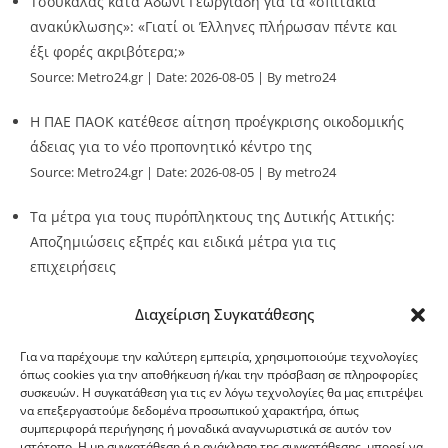
Τσουκαλάς κατά Άδωνι Γεωργιάδη για τα «σπιτάκια
ανακύκλωσης»: «Γιατί οι Έλληνες πλήρωσαν πέντε και
έξι φορές ακριβότερα;»
Source:
Metro24.gr
Date: 2026-08-05
By metro24
Η ΠΑΕ ΠΑΟΚ κατέθεσε αίτηση προέγκρισης οικοδομικής
άδειας για το νέο προπονητικό κέντρο της
Source:
Metro24.gr
Date: 2026-08-05
By metro24
Τα μέτρα για τους πυρόπληκτους της Δυτικής Αττικής:
Αποζημιώσεις εξπρές και ειδικά μέτρα για τις
επιχειρήσεις
Source:
Metro24.gr
Date: 2026-08-05
By metro24
Διαχείριση Συγκατάθεσης
Για να παρέχουμε την καλύτερη εμπειρία, χρησιμοποιούμε τεχνολογίες
όπως cookies για την αποθήκευση ή/και την πρόσβαση σε πληροφορίες
συσκευών. Η συγκατάθεση για τις εν λόγω τεχνολογίες θα μας επιτρέψει
να επεξεργαστούμε δεδομένα προσωπικού χαρακτήρα, όπως
G-point.gr
συμπεριφορά περιήγησης ή μοναδικά αναγνωριστικά σε αυτόν τον
ιστότοπο. Η μη συγκατάθεση ή η ανάκληση της συγκατάθεσης, μπορεί να