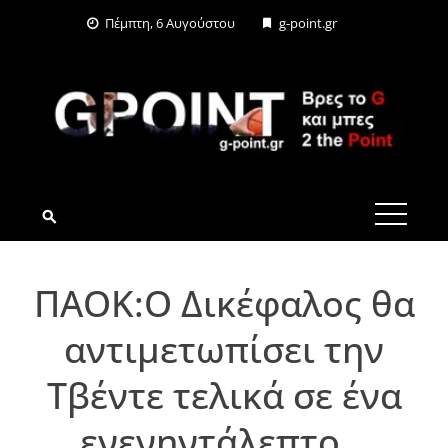
Skip
Πέμπτη, 6 Αυγούστου
g-point.gr
to
content
G-POINT.GR
ΠΑΟΚ:O Δικέφαλος θα
αντιμετωπίσει την
Τβέντε τελικά σε ένα
ενενηντάλεπτο…