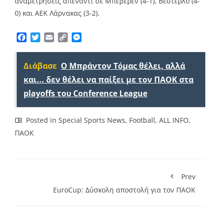
αναμετρήσεις απέναντι σε Μπέβερεν (4-1), Βέστερλο (4-
0) και ΑΕΚ Λάρνακας (3-2).
Facebook
Twitter
Email
Copy
Messenger
Link
Διάβασε
Ο Μπράντον Τόμας θέλει, αλλά
και... δεν θέλει να παίξει με τον ΠΑΟΚ στα
playoffs του Conference League
Posted in
Special Sports News
,
Football
,
ALL INFO
,
ΠΑΟΚ
Prev
EuroCup: Δύσκολη αποστολή για τον ΠΑΟΚ