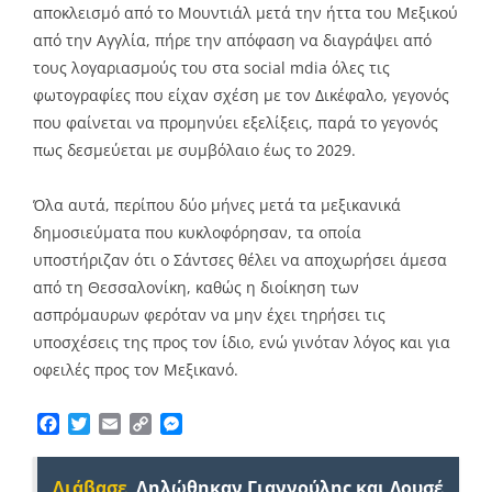
αποκλεισμό από το Μουντιάλ μετά την ήττα του Μεξικού
από την Αγγλία, πήρε την απόφαση να διαγράψει από
τους λογαριασμούς του στα social mdia όλες τις
φωτογραφίες που είχαν σχέση με τον Δικέφαλο, γεγονός
που φαίνεται να προμηνύει εξελίξεις, παρά το γεγονός
πως δεσμεύεται με συμβόλαιο έως το 2029.
Όλα αυτά, περίπου δύο μήνες μετά τα μεξικανικά
δημοσιεύματα που κυκλοφόρησαν, τα οποία
υποστήριζαν ότι ο Σάντσες θέλει να αποχωρήσει άμεσα
από τη Θεσσαλονίκη, καθώς η διοίκηση των
ασπρόμαυρων φερόταν να μην έχει τηρήσει τις
υποσχέσεις της προς τον ίδιο, ενώ γινόταν λόγος και για
οφειλές προς τον Μεξικανό.
Facebook
Twitter
Email
Copy
Messenger
Link
Διάβασε
Δηλώθηκαν Γιαννούλης και Λουσέ