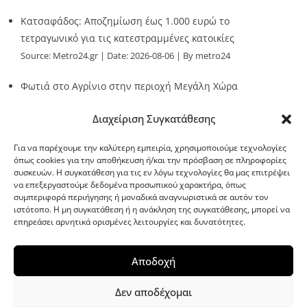
Κατσαφάδος: Αποζημίωση έως 1.000 ευρώ το
τετραγωνικό για τις κατεστραμμένες κατοικίες
Source:
Metro24.gr
Date: 2026-08-06
By metro24
Φωτιά στο Αγρίνιο στην περιοχή Μεγάλη Χώρα
Source:
Metro24.gr
Date: 2026-08-06
By metro24
Διαχείριση Συγκατάθεσης
Για να παρέχουμε την καλύτερη εμπειρία, χρησιμοποιούμε τεχνολογίες
όπως cookies για την αποθήκευση ή/και την πρόσβαση σε πληροφορίες
συσκευών. Η συγκατάθεση για τις εν λόγω τεχνολογίες θα μας επιτρέψει
να επεξεργαστούμε δεδομένα προσωπικού χαρακτήρα, όπως
G-point.gr
συμπεριφορά περιήγησης ή μοναδικά αναγνωριστικά σε αυτόν τον
ιστότοπο. Η μη συγκατάθεση ή η ανάκληση της συγκατάθεσης, μπορεί να
επηρεάσει αρνητικά ορισμένες λειτουργίες και δυνατότητες.
Αποδοχή
Δεν αποδέχομαι