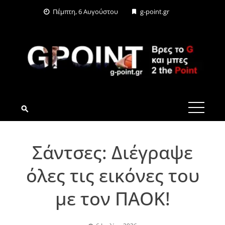
Skip
Πέμπτη, 6 Αυγούστου
g-point.gr
to
content
G-POINT.GR
Σάντσες: Διέγραψε
όλες τις εικόνες του
με τον ΠΑΟΚ!