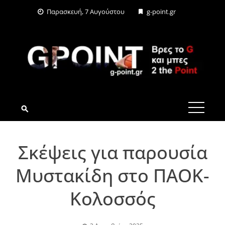
Skip
Παρασκευή, 7 Αυγούστου
g-point.gr
to
content
G-POINT.GR
Σκέψεις για παρουσία
Μυστακίδη στο ΠΑΟΚ-
Κολοσσός