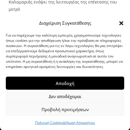
Καλαμαριάς ενόψει της λειτουργίας της επέκτασης του
μετρό
Source:
Metro24.gr
Date: 2026-08-07
By metro24
Διαχείριση Συγκατάθεσης
Για να παρέχουμε την καλύτερη εμπειρία, χρησιμοποιούμε τεχνολογίες
όπως cookies για την αποθήκευση ή/και την πρόσβαση σε πληροφορίες
συσκευών. Η συγκατάθεση για τις εν λόγω τεχνολογίες θα μας επιτρέψει
να επεξεργαστούμε δεδομένα προσωπικού χαρακτήρα, όπως
G-point.gr
συμπεριφορά περιήγησης ή μοναδικά αναγνωριστικά σε αυτόν τον
ιστότοπο. Η μη συγκατάθεση ή η ανάκληση της συγκατάθεσης, μπορεί να
επηρεάσει αρνητικά ορισμένες λειτουργίες και δυνατότητες.
Αποδοχή
Δεν αποδέχομαι
Προβολή προτιμήσεων
WordPress Theme
|
Viral News
by HashThemes
Πολιτική Cookies
Δήλωση Απορρήτου