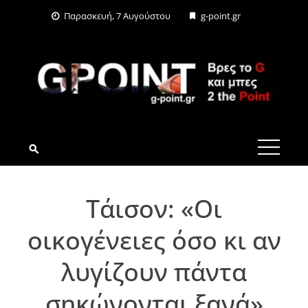
Skip
Παρασκευή, 7 Αυγούστου
g-point.gr
to
content
G-POINT.GR
Τάισον: «Οι
οικογένειες όσο κι αν
λυγίζουν πάντα
σηκώνονται ξανά»