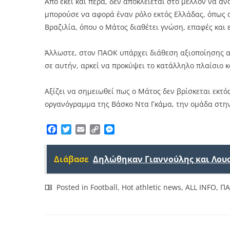
Από εκεί και πέρα, δεν αποκλείεται στο μέλλον να α
μπορούσε να αφορά έναν ρόλο εκτός Ελλάδας, όπως α
Βραζιλία, όπου ο Μάτος διαθέτει γνώση, επαφές και 
Άλλωστε, στον ΠΑΟΚ υπάρχει διάθεση αξιοποίησης α
σε αυτήν, αρκεί να προκύψει το κατάλληλο πλαίσιο 
Αξίζει να σημειωθεί πως ο Μάτος δεν βρίσκεται εκτό
οργανόγραμμα της Βάσκο Ντα Γκάμα, την ομάδα στην
Facebook
Twitter
Email
Copy
Messenger
Link
Διάβασε
Δηλώθηκαν Γιαννούλης και Λου
Posted in
Football
,
Hot athletic news
,
ALL INFO
,
Π