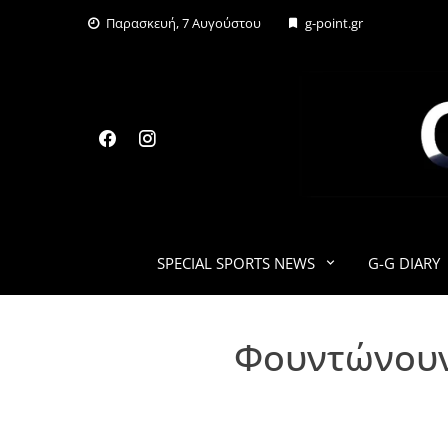
Skip
Παρασκευή, 7 Αυγούστου
g-point.gr
to
content
SPECIAL SPORTS NEWS
G-G DIARY
Φουντώνουν 