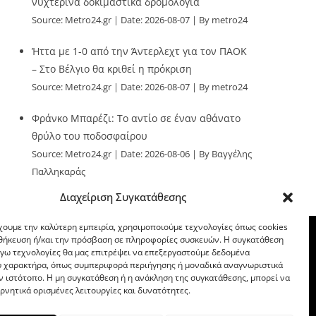
νυχτερινά δοκιμαστικά δρομολόγια
Source:
Metro24.gr
Date: 2026-08-07
By metro24
Ήττα με 1-0 από την Άντερλεχτ για τον ΠΑΟΚ
– Στο Βέλγιο θα κριθεί η πρόκριση
Source:
Metro24.gr
Date: 2026-08-07
By metro24
Φράνκο Μπαρέζι: Το αντίο σε έναν αθάνατο
θρύλο του ποδοσφαίρου
Source:
Metro24.gr
Date: 2026-08-06
By Βαγγέλης
Παλληκαράς
Διαχείριση Συγκατάθεσης
χουμε την καλύτερη εμπειρία, χρησιμοποιούμε τεχνολογίες όπως cookies
οθήκευση ή/και την πρόσβαση σε πληροφορίες συσκευών. Η συγκατάθεση
λόγω τεχνολογίες θα μας επιτρέψει να επεξεργαστούμε δεδομένα
 χαρακτήρα, όπως συμπεριφορά περιήγησης ή μοναδικά αναγνωριστικά
ν ιστότοπο. Η μη συγκατάθεση ή η ανάκληση της συγκατάθεσης, μπορεί να
ρνητικά ορισμένες λειτουργίες και δυνατότητες.