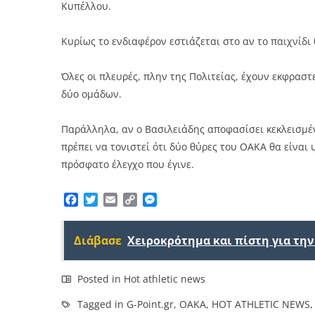
Κυπέλλου.
Κυρίως το ενδιαφέρον εστιάζεται στο αν το παιχνίδι 
Όλες οι πλευρές, πλην της Πολιτείας, έχουν εκφραστ
δύο ομάδων.
Παράλληλα, αν ο Βασιλειάδης αποφασίσει κεκλεισμέ
πρέπει να τονιστεί ότι δύο θύρες του ΟΑΚΑ θα είναι
πρόσφατο έλεγχο που έγινε.
Facebook
Twitter
Email
Copy
Messenger
Link
Διάβασε
Χειροκρότημα και πίστη για τη
Posted in
Hot athletic news
Tagged in
G-Point.gr
,
ΟΑΚΑ
,
HOT ATHLETIC NEWS