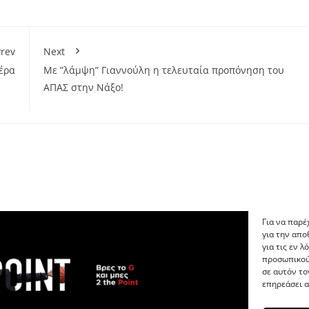
rev
Next
έρα
Με ”λάμψη” Γιαννούλη η τελευταία προπόνηση του
ΑΠΑΣ στην Νάξο!
Για να παρέ
για την απ
για τις εν 
προσωπικού
σε αυτόν το
επηρεάσει α