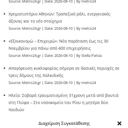
Source:
Metro24.gr
Date: 2026-08-10
By metro24
Χρηματιστήριο Αθηνών: Τραπεζικό ράλι, ενεργειακός
άξονας και το νέο στοίχημα
Source:
Metro24.gr
Date: 2026-08-10
By metro24
«Εξοικονομώ – Επιχειρώ»: Νέα παράταση έως τις 30
Νοεμβρίου για πάνω από 400 επιχειρήσεις
Source:
Metro24.gr
Date: 2026-08-10
By Stella Patsia
Απαγόρευση κυκλοφορίας σήμερα σε δασικές περιοχές σε
τρεις δήμους της Χαλκιδικής
Source:
Metro24.gr
Date: 2026-08-10
By metro24
Ηλεία: Σοβαρά τραυματισμένη 31χρονη μετά από βουτιά
στη Γλύφα – Στο νοσοκομείο του Ρίου η μητέρα δύο
παιδιών
Source:
Metro24.gr
Date: 2026-08-10
By metro24
Διαχείριση Συγκατάθεσης