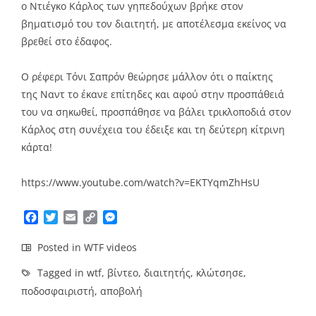
ο Ντιέγκο Κάρλος των γηπεδούχων βρήκε στον
βηματισμό του τον διαιτητή, με αποτέλεσμα εκείνος να
βρεθεί στο έδαφος.
Ο ρέφερι Τόνι Σαπρόν θεώρησε μάλλον ότι ο παίκτης
της Ναντ το έκανε επίτηδες και αφού στην προσπάθειά
του να σηκωθεί, προσπάθησε να βάλει τρικλοποδιά στον
Κάρλος στη συνέχεια του έδειξε και τη δεύτερη κίτρινη
κάρτα!
https://www.youtube.com/watch?v=EKTYqmZhHsU
Facebook
Twitter
Email
Copy
Messenger
Link
Posted in
WTF videos
Tagged in
wtf
,
βίντεο
,
διαιτητής
,
κλώτσησε
,
ποδοσφαιριστή
,
αποβολή