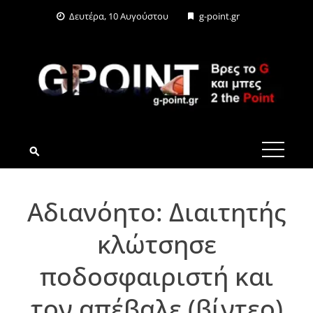
Skip
Δευτέρα, 10 Αυγούστου
g-point.gr
to
content
G-POINT.GR
Αδιανόητο: Διαιτητής
κλώτσησε
ποδοσφαιριστή και
τον απέβαλε (βίντεο)