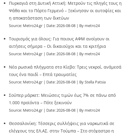
Πυρκαγιά στη Δυτική Αττική: Μετρούν τις πληγές τους η
Ψάθα και το Πόρτο Γερμενό – Ξεκίνησαν οι αυτοψίες και
η αποκατάσταση των δικτύων
Source:
Metro24.gr
Date: 2026-08-08
By metro24
Τουρισμός για όλους: Για ποιους ΑΦΜ ανοίγουν οι
αιτήσεις σήμερα – Οι δικαιούχοι και τα κριτήρια
Source:
Metro24.gr
Date: 2026-08-08
By metro24
Νέα ρωσικά πλήγματα στο Κίεβο: Τρεις νεκροί, ανάμεσά
τους ένα παιδί – Επτά τραυματίες
Source:
Metro24.gr
Date: 2026-08-08
By Stella Patsia
Σούπερ μάρκετ: Μειώσεις τιμών έως 7% σε πάνω από
1.000 προϊόντα – Πότε ξεκινούν
Source:
Metro24.gr
Date: 2026-08-08
By metro24
Θεσσαλονίκη: Τέσσερις συλλήψεις για ναρκωτικά σε
ελέγχους της ΕΛ.ΑΣ. στην Τούμπα – Στο στόχαστρο η