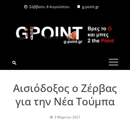
Skip
Σάββατο, 8 Αυγούστου
g-point.gr
to
content
G-POINT.GR
Αισιόδοξος ο Ζέρβας
για την Νέα Τούμπα
3 Μαρτίου 2021