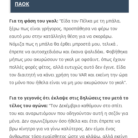
ΠΑΟΚ
Για τη φάση του γκολ:
“Είδα τον Πέλκα με τη μπάλα,
ξέρω πως είναι γρήγορος, προσπάθησα να φέρω τον
εαυτό μου στην κατάλληλη θέση για να σκοράρω.
Νόμιζα πως η μπάλα θα έρθει μπροστά μου, τελικά ,
έπρεπε να αυτοσχεδιάσω και έκανα ψαλιδάκι. Φοβήθηκα
μήπως μου ακυρώσουν το γκολ με οφσάιντ, όπως έχουν
πολλές φορές φέτος, αλλά ευτυχώς αυτό δεν έγινε. Είδα
τον διαιτητή να κάνει χρήση του VAR και εκείνη την ώρα
το μόνο που ήθελα είναι να μη μου ακυρώσουν το γκολ”.
Για το γεγονός ότι έκλαψε στις δηλώσεις του μετά το
τέλος του αγώνα:
“Τον Δεκέμβριο καθόμουν στο σπίτι
του και αναρωτιόμουν που οδηγούνταν αυτή η σεζόν για
μένα. Δεν αγωνιζόμουν όσο ήθελα και έτσι έπρεπε να
βρω κίνητρο για να γίνω καλύτερος. Δεν είμαι ένας
άνθρωπος τόσο ευαίσθητος ώστε να κλάψω, αλλά εκείνη