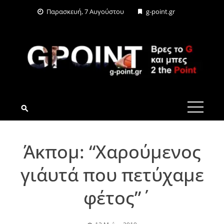
Skip
Παρασκευή, 7 Αυγούστου
g-point.gr
to
content
G-POINT.GR
Άκπομ: “Χαρούμενος
γι΄αυτά που πετύχαμε
φέτος”΄