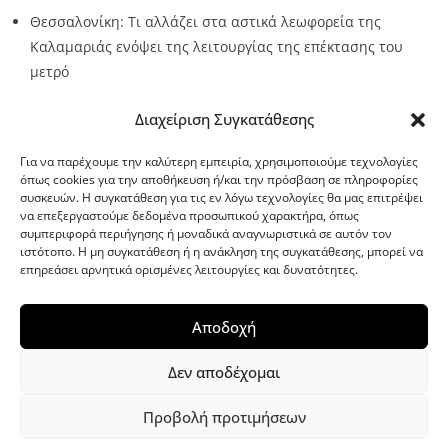
Θεσσαλονίκη: Τι αλλάζει στα αστικά λεωφορεία της
Καλαμαριάς ενόψει της λειτουργίας της επέκτασης του
μετρό
Source:
Metro24.gr
Date: 2026-08-07
By metro24
Διαχείριση Συγκατάθεσης
Για να παρέχουμε την καλύτερη εμπειρία, χρησιμοποιούμε τεχνολογίες
όπως cookies για την αποθήκευση ή/και την πρόσβαση σε πληροφορίες
συσκευών. Η συγκατάθεση για τις εν λόγω τεχνολογίες θα μας επιτρέψει
να επεξεργαστούμε δεδομένα προσωπικού χαρακτήρα, όπως
G-point.gr
συμπεριφορά περιήγησης ή μοναδικά αναγνωριστικά σε αυτόν τον
ιστότοπο. Η μη συγκατάθεση ή η ανάκληση της συγκατάθεσης, μπορεί να
επηρεάσει αρνητικά ορισμένες λειτουργίες και δυνατότητες.
Αποδοχή
Δεν αποδέχομαι
Προβολή προτιμήσεων