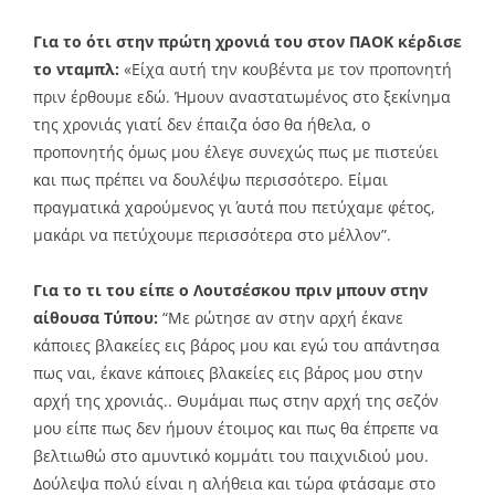
Για το ότι στην πρώτη χρονιά του στον ΠΑΟΚ κέρδισε
το νταμπλ:
«Είχα αυτή την κουβέντα με τον προπονητή
πριν έρθουμε εδώ. Ήμουν αναστατωμένος στο ξεκίνημα
της χρονιάς γιατί δεν έπαιζα όσο θα ήθελα, ο
προπονητής όμως μου έλεγε συνεχώς πως με πιστεύει
και πως πρέπει να δουλέψω περισσότερο. Είμαι
πραγματικά χαρούμενος γι΄ αυτά που πετύχαμε φέτος,
μακάρι να πετύχουμε περισσότερα στο μέλλον”.
Για το τι του είπε ο Λουτσέσκου πριν μπουν στην
αίθουσα Τύπου:
“Με ρώτησε αν στην αρχή έκανε
κάποιες βλακείες εις βάρος μου και εγώ του απάντησα
πως ναι, έκανε κάποιες βλακείες εις βάρος μου στην
αρχή της χρονιάς.. Θυμάμαι πως στην αρχή της σεζόν
μου είπε πως δεν ήμουν έτοιμος και πως θα έπρεπε να
βελτιωθώ στο αμυντικό κομμάτι του παιχνιδιού μου.
Δούλεψα πολύ είναι η αλήθεια και τώρα φτάσαμε στο