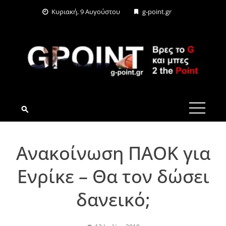
Skip
Κυριακή, 9 Αυγούστου
g-point.gr
to
content
G-POINT.GR
Ανακοίνωση ΠΑΟΚ για
Ενρίκε – Θα τον δώσει
δανεικό;