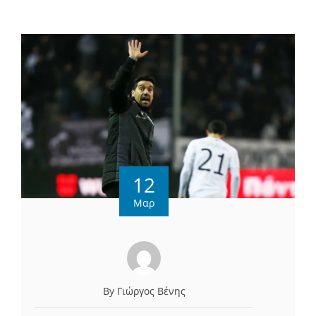
12
Μαρ
By Γιώργος Βένης