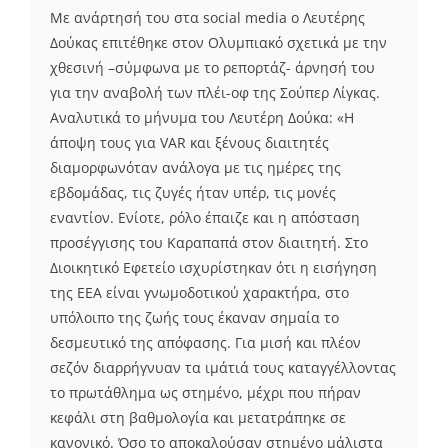
Με ανάρτησή του στα social media ο Λευτέρης
Δούκας επιτέθηκε στον Ολυμπιακό σχετικά με την
χθεσινή –σύμφωνα με το ρεπορτάζ- άρνησή του
για την αναβολή των πλέι-οφ της Σούπερ Λίγκας.
Αναλυτικά το μήνυμα του Λευτέρη Δούκα: «Η
άποψη τους για VAR και ξένους διαιτητές
διαμορφωνόταν ανάλογα με τις ημέρες της
εβδομάδας, τις ζυγές ήταν υπέρ, τις μονές
εναντίον. Ενίοτε, ρόλο έπαιζε και η απόσταση
προσέγγισης του Καραπαπά στον διαιτητή. Στο
Διοικητικό Εφετείο ισχυρίστηκαν ότι η εισήγηση
της ΕΕΑ είναι γνωμοδοτικού χαρακτήρα, στο
υπόλοιπο της ζωής τους έκαναν σημαία το
δεσμευτικό της απόφασης. Για μισή και πλέον
σεζόν διαρρήγνυαν τα ιμάτιά τους καταγγέλλοντας
το πρωτάθλημα ως στημένο, μέχρι που πήραν
κεφάλι στη βαθμολογία και μετατράπηκε σε
κανονικό. Όσο το αποκαλούσαν στημένο μάλιστα