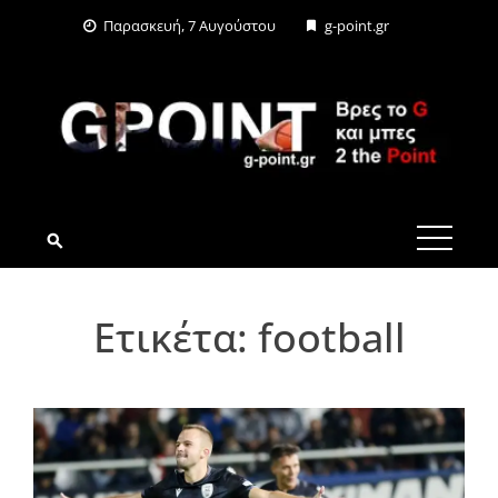
Skip
Παρασκευή, 7 Αυγούστου
g-point.gr
to
content
G-POINT.GR
Ετικέτα:
football