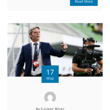
Read More
17
Μαρ
By Γιώργος Βένης