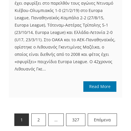
έχει σφυρίξει στο παρελθόν τους αγώνες Ντιναμό
Κιέβου-Ολυμπιακός 1-0 (21/2/19) στο Europa
League, Παναθηναϊκός-Καμπάλα 2-2 (27/8/15,
Europa League), Τότεναμ-Αστέρας Τρίπολης 5-1
(23/10/14, Europa League) και Ελλάδα-Λετονία 2-0
(U17, 23/3/11). Στο ΟΑΚΑ και το ΑΕΚ-Παναθηναϊκός,
ορίστηκε ο Λιθουανός Γκεντιμίνας Μαζέικα, ο
οποίος είναι διεθνής από το 2008 και φέτος έχει
«σφυρίξει» παιχνίδια Europa League. O 42χρονος
Λιθουανός Γκε...
Read More
Σελιδοποίηση
1
2
…
327
Επόμενα
άρθρων