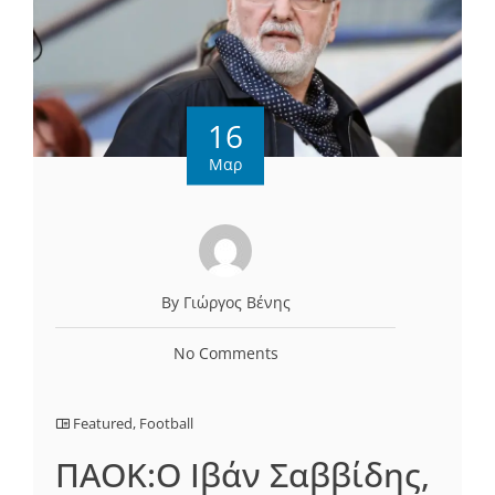
16
Μαρ
By Γιώργος Βένης
No Comments
Featured
,
Football
ΠΑΟΚ:O Iβάν Σαββίδης,