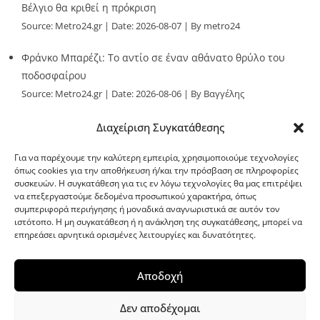
Βέλγιο θα κριθεί η πρόκριση
Source:
Metro24.gr
Date: 2026-08-07
By metro24
Φράνκο Μπαρέζι: Το αντίο σε έναν αθάνατο θρύλο του
ποδοσφαίρου
Source:
Metro24.gr
Date: 2026-08-06
By Βαγγέλης
Παλληκαράς
Διαχείριση Συγκατάθεσης
Για να παρέχουμε την καλύτερη εμπειρία, χρησιμοποιούμε τεχνολογίες
όπως cookies για την αποθήκευση ή/και την πρόσβαση σε πληροφορίες
συσκευών. Η συγκατάθεση για τις εν λόγω τεχνολογίες θα μας επιτρέψει
να επεξεργαστούμε δεδομένα προσωπικού χαρακτήρα, όπως
G-point.gr
συμπεριφορά περιήγησης ή μοναδικά αναγνωριστικά σε αυτόν τον
ιστότοπο. Η μη συγκατάθεση ή η ανάκληση της συγκατάθεσης, μπορεί να
επηρεάσει αρνητικά ορισμένες λειτουργίες και δυνατότητες.
Αποδοχή
Δεν αποδέχομαι