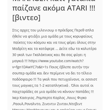
παίζανε ακόμα ATARI !!!
[βιντεο]
Στις αρχες του μιλενιουμ ο πρόεδρος Περεθ απλα
ήθελε να φτιάξει μια ομάδα με τους κορυφαίους
παίκτες του κόσμου και να τους φέρει όλους στην
Μαδρίτη και τα κατάφερε … Δείτε εδω τα καλυτέρα
30 γκολ των Γκαλάκτικος καιι θα σας φύγει η
μαγκιά !!! https://www.youtube.com/watch?
v=fgn1DAwYC7o&t=1s Ποιος έβλεπε αυτήν την
σουπερ ομάδα και δεν περίμενε να δει το τέλειο
ποδόσφαιρο !!! Τα γκολ που πετυχαίνανε, οι ασσιστ
τους μαγικες,τα 1-2 καταπληκτικά . Όλοι αυτοί οι
παιχταράδες σε μια ομάδα να κάνουν παπάδες !!!
Ικερ Κασιγιας ,Ρομπερτο Καρλος ,Λουις Φιγκο
,Ραουλ,Ροναλντο, Ζινεντιν Ζινταν,Ντεβιντ
Μπεκαμ,ΜακΜαναμαν και η καψούρα μου ο Γκουτι