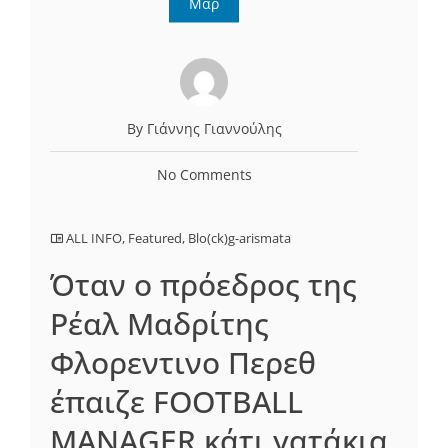
Μαρ
By Γιάννης Γιαννούλης
No Comments
ALL INFO
,
Featured
,
Blo(ck)g-arismata
Όταν ο πρόεδρος της
Ρέαλ Μαδρίτης
Φλορεντινο Περεθ
έπαιζε FOOTBALL
MANAGER κάτι γατάκια