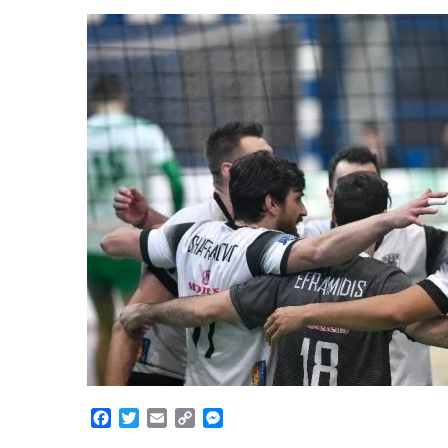
Facebook
Twitter
Email
Copy
Messenger
Link