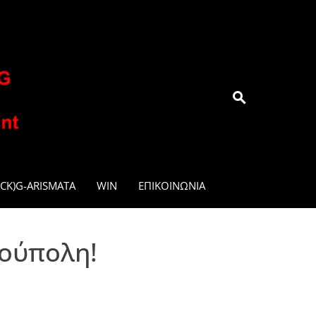
.GR
CK)G-ARISMATA
WIN
ΕΠΙΚΟΙΝΩΝΊΑ
ρούπολη!