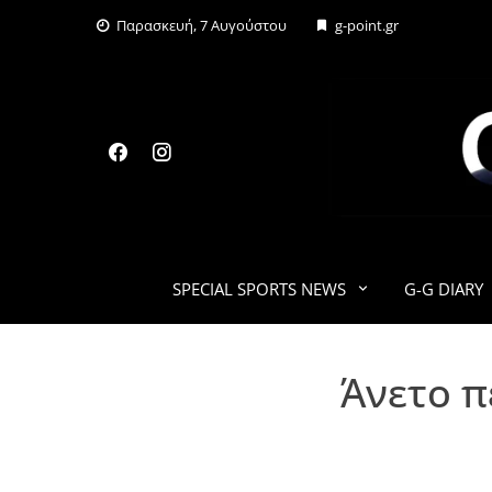
Skip
Παρασκευή, 7 Αυγούστου
g-point.gr
to
content
SPECIAL SPORTS NEWS
G-G DIARY
Άνετο π