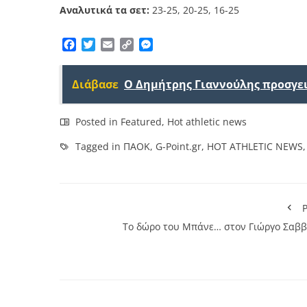
Αναλυτικά τα σετ:
23-25, 20-25, 16-25
Facebook
Twitter
Email
Copy
Messenger
Link
Διάβασε
Ο Δημήτρης Γιαννούλης προσγε
Posted in
Featured
,
Hot athletic news
Tagged in
ΠΑΟΚ
,
G-Point.gr
,
HOT ATHLETIC NEWS
P
Το δώρο τoυ Μπάνε… στον Γιώργο Σαββ