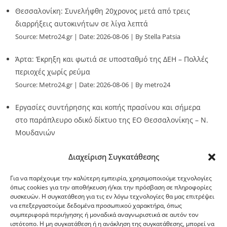
Θεσσαλονίκη: Συνελήφθη 20χρονος μετά από τρεις
διαρρήξεις αυτοκινήτων σε λίγα λεπτά
Source:
Metro24.gr
Date: 2026-08-06
By Stella Patsia
Άρτα: Έκρηξη και φωτιά σε υποσταθμό της ΔΕΗ – Πολλές
περιοχές χωρίς ρεύμα
Source:
Metro24.gr
Date: 2026-08-06
By metro24
Εργασίες συντήρησης και κοπής πρασίνου και σήμερα
στο παράπλευρο οδικό δίκτυο της ΕΟ Θεσσαλονίκης – Ν.
Μουδανιών
Source:
Metro24.gr
Date: 2026-08-06
By metro24
Διαχείριση Συγκατάθεσης
Για να παρέχουμε την καλύτερη εμπειρία, χρησιμοποιούμε τεχνολογίες
όπως cookies για την αποθήκευση ή/και την πρόσβαση σε πληροφορίες
συσκευών. Η συγκατάθεση για τις εν λόγω τεχνολογίες θα μας επιτρέψει
να επεξεργαστούμε δεδομένα προσωπικού χαρακτήρα, όπως
G-point.gr
συμπεριφορά περιήγησης ή μοναδικά αναγνωριστικά σε αυτόν τον
ιστότοπο. Η μη συγκατάθεση ή η ανάκληση της συγκατάθεσης, μπορεί να