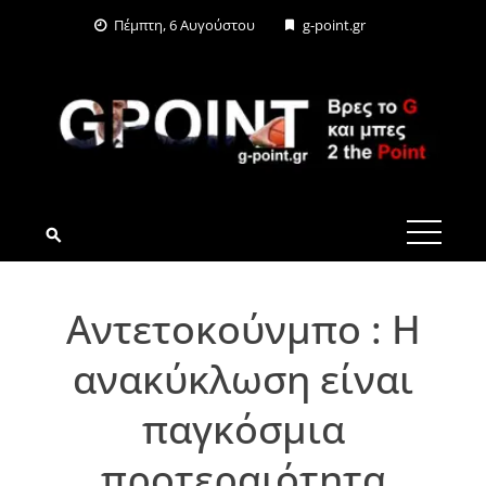
Skip
Πέμπτη, 6 Αυγούστου
g-point.gr
to
content
G-POINT.GR
Αντετοκούνμπο : Η
ανακύκλωση είναι
παγκόσμια
προτεραιότητα