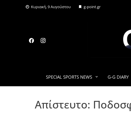
Skip
Κυριακή, 9 Αυγούστου
g-point.gr
to
content
SPECIAL SPORTS NEWS
G-G DIARY
Aπίστευτο: Ποδοσφ