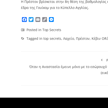
Η Πρέστον βρίσκεται στην 8η θέση της βαθμολογίας κ
έδρα της Γουίκομ για το Κύπελλο Αγγλίας.
Facebook
Twitter
Email
Copy
Messenger
Link
Posted in
Top Secrets
Tagged in
top secrets
,
Λαχείο
,
Πρέστον
,
Κέβιν Ο΄Κ
P
Όταν η Αναστασία έμεινε μόνο με το εσώρουχό 
(εικ