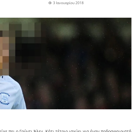
3 Ιανουαρίου 2018
είχε πει ο Γούντι Άλεν. Κάτι τέτοιο ισχύει για έναν ποδοσφαιριστή