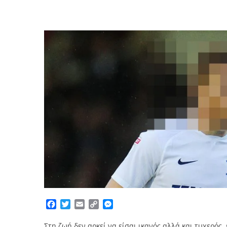
Facebook
Twitter
Email
Copy
Messenger
Link
Στη ζωή δεν αρκεί να είσαι ικανός αλλά και τυχερός, 