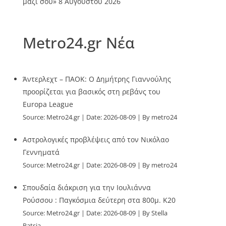
μαζί σου»
8 Αυγούστου 2026
Metro24.gr Νέα
Άντερλεχτ – ΠΑΟΚ: Ο Δημήτρης Γιαννούλης
προορίζεται για βασικός στη ρεβάνς του
Europa League
Source:
Metro24.gr
Date: 2026-08-09
By metro24
Αστρολογικές προβλέψεις από τον Νικόλαο
Γεννηματά
Source:
Metro24.gr
Date: 2026-08-09
By metro24
Σπουδαία διάκριση για την Ιουλιάννα
Ρούσσου : Παγκόσμια δεύτερη στα 800μ. Κ20
Source:
Metro24.gr
Date: 2026-08-09
By Stella
Patsia