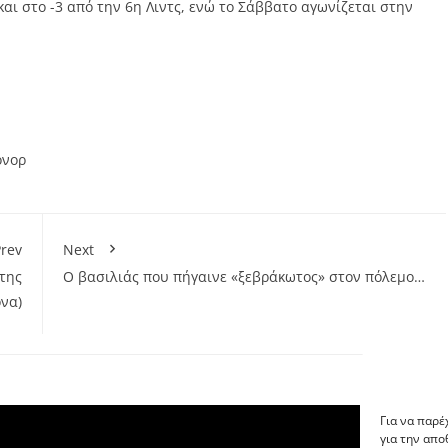
αι στο -3 από την 6η Λιντς, ενώ το Σάββατο αγωνίζεται στην
όνορ
rev
Next
της
Ο βασιλιάς που πήγαινε «ξεβράκωτος» στον πόλεμο…
όνα)
Για να παρέ
για την απ