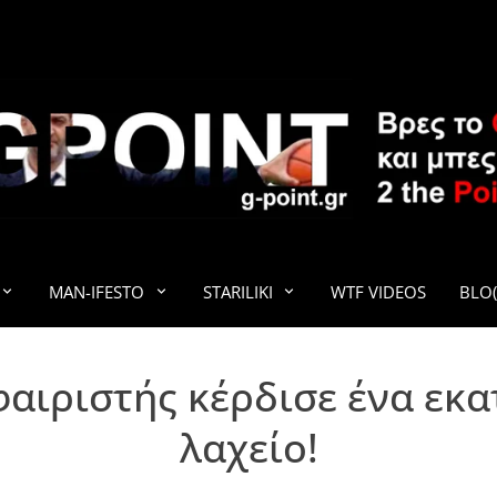
G-POINT
MAN-IFESTO
STARILIKI
WTF VIDEOS
BLO(
αιριστής κέρδισε ένα εκ
λαχείο!