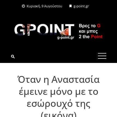
Skip
Κυριακή, 9 Αυγούστου
g-point.gr
to
content
G-POINT.GR
Όταν η Αναστασία
έμεινε μόνο με το
εσώρουχό της
(εικόνα)