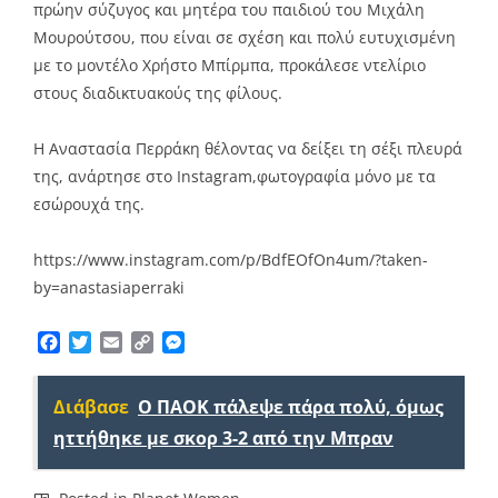
πρώην σύζυγος και μητέρα του παιδιού του Μιχάλη
Μουρούτσου, που είναι σε σχέση και πολύ ευτυχισμένη
με το μοντέλο Χρήστο Μπίρμπα, προκάλεσε ντελίριο
στους διαδικτυακούς της φίλους.
Η Αναστασία Περράκη θέλοντας να δείξει τη σέξι πλευρά
της, ανάρτησε στο Instagram,φωτογραφία μόνο με τα
εσώρουχά της.
https://www.instagram.com/p/BdfEOfOn4um/?taken-
by=anastasiaperraki
Facebook
Twitter
Email
Copy
Messenger
Link
Διάβασε
Ο ΠΑΟΚ πάλεψε πάρα πολύ, όμως
ηττήθηκε με σκορ 3-2 από την Μπραν