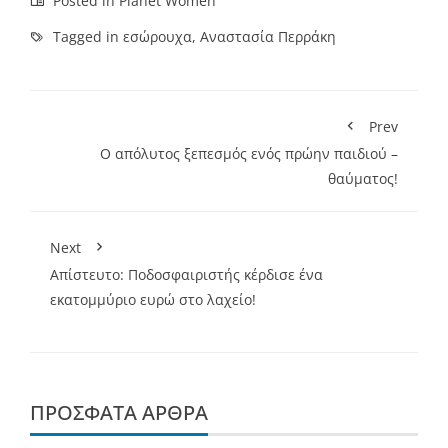
Posted in
Planet Women
Tagged in
εσώρουχα
,
Αναστασία Περράκη
Prev
Ο απόλυτος ξεπεσμός ενός πρώην παιδιού –
θαύματος!
Next
Aπίστευτο: Ποδοσφαιριστής κέρδισε ένα
εκατομμύριο ευρώ στο λαχείο!
ΠΡΌΣΦΑΤΑ ΆΡΘΡΑ