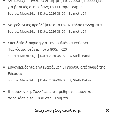
Άντερλεχτ – ΠΑΟΚ: Ο Δημήτρης Γιαννούλης προορίζεται
για βασικός στη ρεβάνς του Europa League
Source:
Metro24.gr
Date: 2026-08-09
By metro24
Αστρολογικές προβλέψεις από τον Νικόλαο Γεννηματά
Source:
Metro24.gr
Date: 2026-08-09
By metro24
Σπουδαία διάκριση για την Ιουλιάννα Ρούσσου :
Παγκόσμια δεύτερη στα 800μ. Κ20
Source:
Metro24.gr
Date: 2026-08-09
By Stella Patsia
Συναγερμός για την εξαφάνιση 31χρονου από χωριό της
Έδεσσας
Source:
Metro24.gr
Date: 2026-08-09
By Stella Patsia
Θεσσαλονίκη: Συλλήψεις για μέθη στο τιμόνι και
παραβάσεις του ΚΟΚ στην Τούμπα
Source:
Metro24.gr
Date: 2026-08-09
By metro24
Διαχείριση Συγκατάθεσης