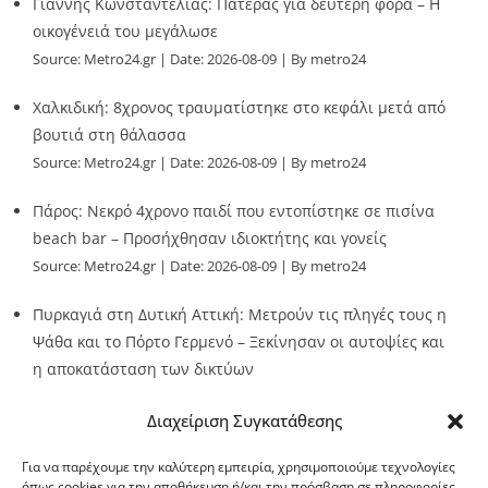
Γιάννης Κωνσταντέλιας: Πατέρας για δεύτερη φορά – Η
οικογένειά του μεγάλωσε
Source:
Metro24.gr
Date: 2026-08-09
By metro24
Χαλκιδική: 8χρονος τραυματίστηκε στο κεφάλι μετά από
βουτιά στη θάλασσα
Source:
Metro24.gr
Date: 2026-08-09
By metro24
Πάρος: Νεκρό 4χρονο παιδί που εντοπίστηκε σε πισίνα
beach bar – Προσήχθησαν ιδιοκτήτης και γονείς
Source:
Metro24.gr
Date: 2026-08-09
By metro24
Πυρκαγιά στη Δυτική Αττική: Μετρούν τις πληγές τους η
Ψάθα και το Πόρτο Γερμενό – Ξεκίνησαν οι αυτοψίες και
η αποκατάσταση των δικτύων
Source:
Metro24.gr
Date: 2026-08-08
By metro24
Διαχείριση Συγκατάθεσης
Για να παρέχουμε την καλύτερη εμπειρία, χρησιμοποιούμε τεχνολογίες
όπως cookies για την αποθήκευση ή/και την πρόσβαση σε πληροφορίες