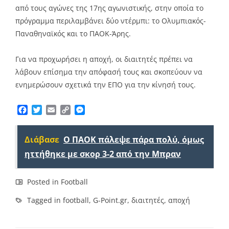
από τους αγώνες της 17ης αγωνιστικής, στην οποία το
πρόγραμμα περιλαμβάνει δύο ντέρμπι: το Ολυμπιακός-
Παναθηναϊκός και το ΠΑΟΚ-Άρης.
Για να προχωρήσει η αποχή, οι διαιτητές πρέπει να
λάβουν επίσημα την απόφασή τους και σκοπεύουν να
ενημερώσουν σχετικά την ΕΠΟ για την κίνησή τους.
Facebook
Twitter
Email
Copy
Messenger
Link
Διάβασε
Ο ΠΑΟΚ πάλεψε πάρα πολύ, όμως
ηττήθηκε με σκορ 3-2 από την Μπραν
Posted in
Football
Tagged in
football
,
G-Point.gr
,
διαιτητές
,
αποχή