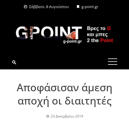
Skip
Σάββατο, 8 Αυγούστου
g-point.gr
to
content
G-POINT.GR
Αποφάσισαν άμεση
αποχή οι διαιτητές
23 Δεκεμβρίου 2019