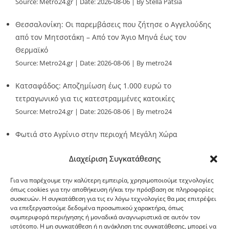
Source:
Metro24.gr
Date: 2026-08-06
By Stella Patsia
Θεσσαλονίκη: Οι παρεμβάσεις που ζήτησε ο Αγγελούδης
από τον Μητσοτάκη – Από τον Άγιο Μηνά έως τον
Θερμαϊκό
Source:
Metro24.gr
Date: 2026-08-06
By metro24
Κατσαφάδος: Αποζημίωση έως 1.000 ευρώ το
τετραγωνικό για τις κατεστραμμένες κατοικίες
Source:
Metro24.gr
Date: 2026-08-06
By metro24
Φωτιά στο Αγρίνιο στην περιοχή Μεγάλη Χώρα
Source:
Metro24.gr
Date: 2026-08-06
By metro24
Διαχείριση Συγκατάθεσης
Για να παρέχουμε την καλύτερη εμπειρία, χρησιμοποιούμε τεχνολογίες
όπως cookies για την αποθήκευση ή/και την πρόσβαση σε πληροφορίες
συσκευών. Η συγκατάθεση για τις εν λόγω τεχνολογίες θα μας επιτρέψει
να επεξεργαστούμε δεδομένα προσωπικού χαρακτήρα, όπως
G-point.gr
συμπεριφορά περιήγησης ή μοναδικά αναγνωριστικά σε αυτόν τον
ιστότοπο. Η μη συγκατάθεση ή η ανάκληση της συγκατάθεσης, μπορεί να