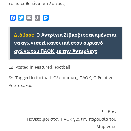
το ποιοι θα είναι δίπλα τους.
Facebook
Twitter
Email
Copy
Messenger
Link
Διάβασε
Ο Αντρίγια Ζίβκοβιτς αναμένεται
να αγωνιστεί κανονικά στον αυριανό
αγώνα του ΠΑΟΚ με την Άντερλεχτ
Posted in
Featured
,
Football
Tagged in
football
,
Ολυμπιακός
,
ΠΑΟΚ
,
G-Point.gr
,
Λουτσέσκου
Prev
Πανέτοιμοι στον ΠΑΟΚ για την παρουσία του
Μαρινάκη