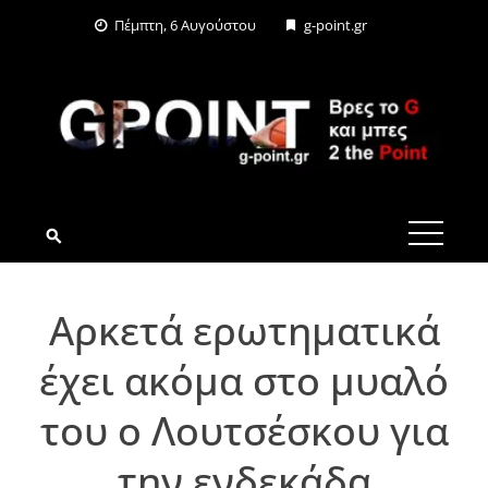
Skip
Πέμπτη, 6 Αυγούστου
g-point.gr
to
content
G-POINT.GR
Αρκετά ερωτηματικά
έχει ακόμα στο μυαλό
του ο Λουτσέσκου για
την ενδεκάδα