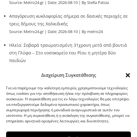
Source:
Metro24.gr
Date: 2026-08-10
By Stella Patsia
Απαγόρευση κυκλοφορίας σήμερα σε δασικές περιοχές σε
τρεις δήμους της Χαλκιδικής
Source:
Metro24.gr
Date: 2026-08-10
By metro24
Ηλεία: Σοβαρά τραυματισμένη 31χρονη μετά από βουτιά
στη Γλύφα – Στο νοσοκομείο του Ρίου η μητέρα δύο
παιδιών
Source:
Metro24.gr
Date: 2026-08-10
By metro24
Διαχείριση Συγκατάθεσης
Για να παρέχουμε την καλύτερη εμπειρία, χρησιμοποιούμε τεχνολογίες
όπως cookies για την αποθήκευση ή/και την πρόσβαση σε πληροφορίες
συσκευών. Η συγκατάθεση για τις εν λόγω τεχνολογίες θα μας επιτρέψει
να επεξεργαστούμε δεδομένα προσωπικού χαρακτήρα, όπως
G-point.gr
συμπεριφορά περιήγησης ή μοναδικά αναγνωριστικά σε αυτόν τον
ιστότοπο. Η μη συγκατάθεση ή η ανάκληση της συγκατάθεσης, μπορεί να
επηρεάσει αρνητικά ορισμένες λειτουργίες και δυνατότητες.