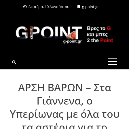
Skip
Δευτέρα, 10 Αυγούστου
g-point.gr
to
content
G-POINT.GR
ΑΡΣΗ ΒΑΡΩΝ – Στα
Γιάννενα, ο
Υπερίωνας με όλα του
τα αστέρια για το