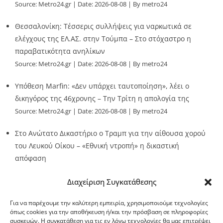
Source:
Metro24.gr
Date: 2026-08-08
By metro24
Θεσσαλονίκη: Τέσσερις συλλήψεις για ναρκωτικά σε
ελέγχους της ΕΛ.ΑΣ. στην Τούμπα – Στο στόχαστρο η
παραβατικότητα ανηλίκων
Source:
Metro24.gr
Date: 2026-08-08
By metro24
Υπόθεση Marfin: «Δεν υπάρχει ταυτοποίηση», λέει ο
δικηγόρος της 46χρονης – Την Τρίτη η απολογία της
Source:
Metro24.gr
Date: 2026-08-08
By metro24
Στο Ανώτατο Δικαστήριο ο Τραμπ για την αίθουσα χορού
του Λευκού Οίκου – «Εθνική ντροπή» η δικαστική
απόφαση
Source:
Metro24.gr
Date: 2026-08-08
By metro24
Διαχείριση Συγκατάθεσης
Για να παρέχουμε την καλύτερη εμπειρία, χρησιμοποιούμε τεχνολογίες
όπως cookies για την αποθήκευση ή/και την πρόσβαση σε πληροφορίες
συσκευών. Η συγκατάθεση για τις εν λόγω τεχνολογίες θα μας επιτρέψει