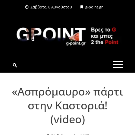
Skip
Σάββατο, 8 Αυγούστου
g-point.gr
to
content
G-POINT.GR
«Ασπρόμαυρο» πάρτι
στην Καστοριά!
(video)