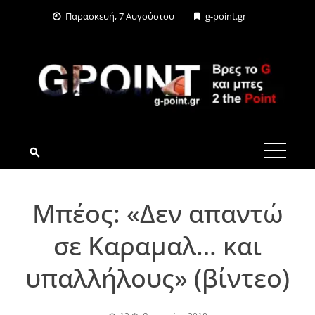
Skip
Παρασκευή, 7 Αυγούστου
g-point.gr
to
content
G-POINT.GR
Μπέος: «Δεν απαντώ
σε Καραμαλ… και
υπαλλήλους» (βίντεο)