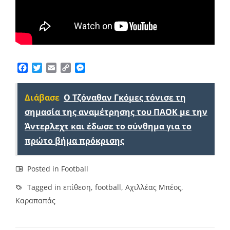
Facebook
Twitter
Email
Copy
Messenger
Link
Διάβασε
Ο Τζόναθαν Γκόμες τόνισε τη
σημασία της αναμέτρησης του ΠΑΟΚ με την
Άντερλεχτ και έδωσε το σύνθημα για το
πρώτο βήμα πρόκρισης
Posted in
Football
Tagged in
επίθεση
,
football
,
Αχιλλέας Μπέος
,
Καραπαπάς