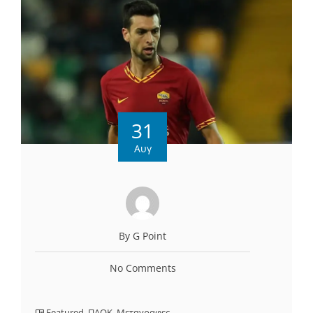
31
Αυγ
By G Point
No Comments
Featured
,
ΠΑΟΚ
,
Μεταγραφες