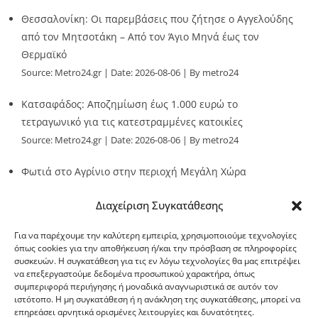
Θεσσαλονίκη: Οι παρεμβάσεις που ζήτησε ο Αγγελούδης
από τον Μητσοτάκη – Από τον Άγιο Μηνά έως τον
Θερμαϊκό
Source:
Metro24.gr
Date: 2026-08-06
By metro24
Κατσαφάδος: Αποζημίωση έως 1.000 ευρώ το
τετραγωνικό για τις κατεστραμμένες κατοικίες
Source:
Metro24.gr
Date: 2026-08-06
By metro24
Φωτιά στο Αγρίνιο στην περιοχή Μεγάλη Χώρα
Source:
Metro24.gr
Date: 2026-08-06
By metro24
Διαχείριση Συγκατάθεσης
Για να παρέχουμε την καλύτερη εμπειρία, χρησιμοποιούμε τεχνολογίες
όπως cookies για την αποθήκευση ή/και την πρόσβαση σε πληροφορίες
συσκευών. Η συγκατάθεση για τις εν λόγω τεχνολογίες θα μας επιτρέψει
να επεξεργαστούμε δεδομένα προσωπικού χαρακτήρα, όπως
G-point.gr
συμπεριφορά περιήγησης ή μοναδικά αναγνωριστικά σε αυτόν τον
ιστότοπο. Η μη συγκατάθεση ή η ανάκληση της συγκατάθεσης, μπορεί να
επηρεάσει αρνητικά ορισμένες λειτουργίες και δυνατότητες.