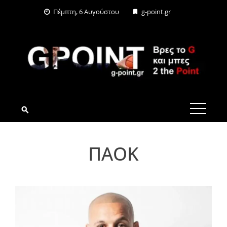
Skip
Πέμπτη, 6 Αυγούστου
g-point.gr
to
content
G-POINT.GR
ΠΑΟΚ