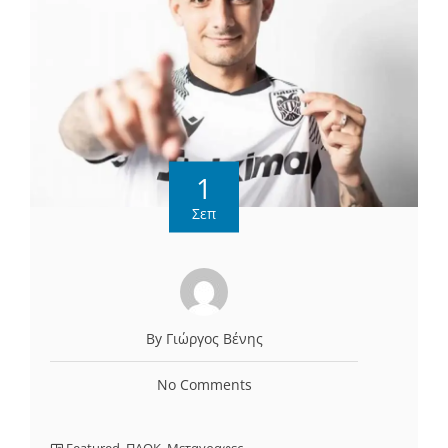
1
Σεπ
By Γιώργος Βένης
No Comments
Featured
,
ΠΑΟΚ
,
Μεταγραφες