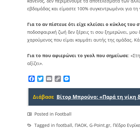
κανενός, δεν περιμένουμε τα αποτελέσματα των άλλ
εβδομάδας και είμαστε 100% συγκεντρωμένοι για τη 
Για το αν πίστευε ότι είχε κλείσει ο κύκλος του 
ποδοσφαιρική ζωή δεν ξέρεις τι σου ξημερώνει, μου
χαρούμενος που είμαι κομμάτι αυτής της ομάδας. Κ
Για το που αφιερώνει το γκολ που σημείωσε
: «Στ
αξίζει».
Facebook
Twitter
Email
Copy
Messenger
Link
Διάβασε
Βίτορ Μπρούνο: «Παρά τη νίκη 
Posted in
Football
Tagged in
football
,
ΠΑΟΚ
,
G-Point.gr
,
Πέδρο Ενρίκ