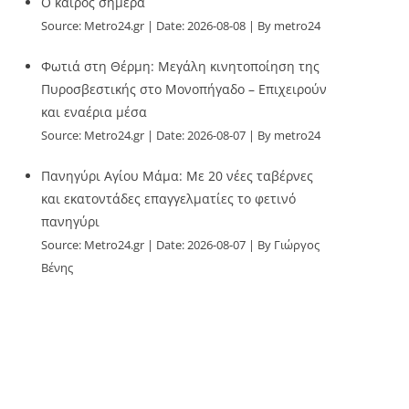
Ο καιρός σήμερα
Source:
Metro24.gr
Date: 2026-08-08
By metro24
Φωτιά στη Θέρμη: Μεγάλη κινητοποίηση της
Πυροσβεστικής στο Μονοπήγαδο – Επιχειρούν
και εναέρια μέσα
Source:
Metro24.gr
Date: 2026-08-07
By metro24
Πανηγύρι Αγίου Μάμα: Με 20 νέες ταβέρνες
και εκατοντάδες επαγγελματίες το φετινό
πανηγύρι
Source:
Metro24.gr
Date: 2026-08-07
By Γιώργος
Βένης