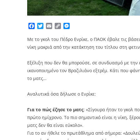
Facebook
Twitter
Email
Copy
Messenger
Link
Με το γκολ του Πέδρο Ενρίκε, ο ΠΑΟΚ έβαλε τις βάσεις
νίκη μακριά από την κατάκτηση του τίτλου στη φετιν
Εξέλιξη που δεν θα μπορούσε, σε συνδυασμό με την
ικανοποιημένο τον Βραζιλιάνο εξτρέμ. Κάτι που φάνη
το ματς…
Αναλυτικά όσα δήλωσε ο Ενρίκε:
Για το πώς έζησε το ματς
: «Σίγουρα ήταν το γκολ π
πρώτο ημίχρονο. Το πιο σημαντικό είναι η νίκη, ξέρ
ματς δεν θα είναι εύκολο».
Για το αν ήθελε το πρωτάθλημα από σήμερα: «Δουλεύ