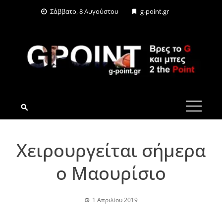
Skip
Σάββατο, 8 Αυγούστου
g-point.gr
to
content
G-POINT.GR
Χειρουργείται σήμερα
ο Μαουρίσιο
1 Απριλίου 2019