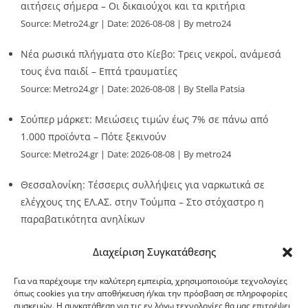
αιτήσεις σήμερα – Οι δικαιούχοι και τα κριτήρια
Source:
Metro24.gr
Date: 2026-08-08
By metro24
Νέα ρωσικά πλήγματα στο Κίεβο: Τρεις νεκροί, ανάμεσά
τους ένα παιδί – Επτά τραυματίες
Source:
Metro24.gr
Date: 2026-08-08
By Stella Patsia
Σούπερ μάρκετ: Μειώσεις τιμών έως 7% σε πάνω από
1.000 προϊόντα – Πότε ξεκινούν
Source:
Metro24.gr
Date: 2026-08-08
By metro24
Θεσσαλονίκη: Τέσσερις συλλήψεις για ναρκωτικά σε
ελέγχους της ΕΛ.ΑΣ. στην Τούμπα – Στο στόχαστρο η
παραβατικότητα ανηλίκων
Source:
Metro24.gr
Date: 2026-08-08
By metro24
Διαχείριση Συγκατάθεσης
Για να παρέχουμε την καλύτερη εμπειρία, χρησιμοποιούμε τεχνολογίες
όπως cookies για την αποθήκευση ή/και την πρόσβαση σε πληροφορίες
συσκευών. Η συγκατάθεση για τις εν λόγω τεχνολογίες θα μας επιτρέψει