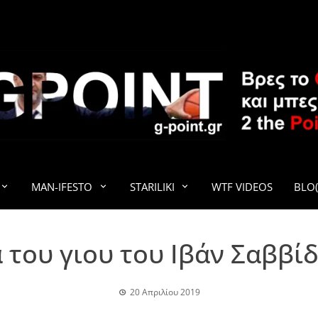
G-POINT
MAN-IFESTO
STARILIKI
WTF VIDEOS
BLO(
 του γιου του Ιβάν Σαββί
20 Απριλίου 2019