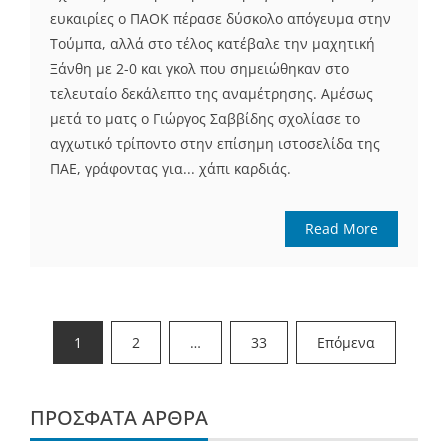
ευκαιρίες ο ΠΑΟΚ πέρασε δύσκολο απόγευμα στην
Τούμπα, αλλά στο τέλος κατέβαλε την μαχητική
Ξάνθη με 2-0 και γκολ που σημειώθηκαν στο
τελευταίο δεκάλεπτο της αναμέτρησης. Αμέσως
μετά το ματς ο Γιώργος Σαββίδης σχολίασε το
αγχωτικό τρίποντο στην επίσημη ιστοσελίδα της
ΠΑΕ, γράφοντας για... χάπι καρδιάς.
Read More
Σελιδοποίηση
1
2
…
33
Επόμενα
άρθρων
ΠΡΌΣΦΑΤΑ ΆΡΘΡΑ