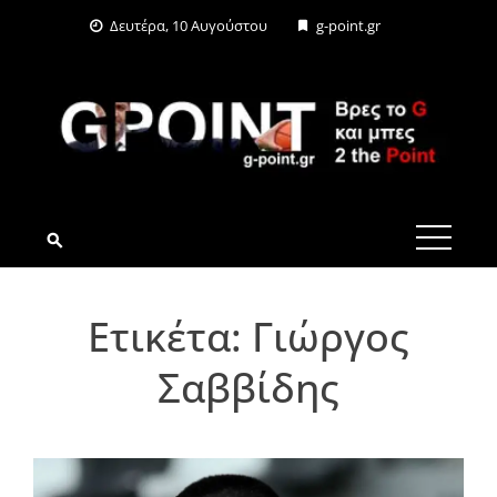
Skip
Δευτέρα, 10 Αυγούστου
g-point.gr
to
content
G-POINT.GR
Ετικέτα:
Γιώργος
Σαββίδης