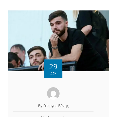
29
Δεκ
By Γιώργος Βένης