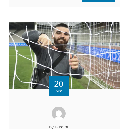
20
Δεκ
By G Point