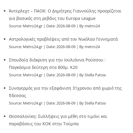
Άντερλεχτ – ΠΑΟΚ: Ο Δημήτρης Γιαννούλης προορίζεται
για βασικός στη ρεβάνς του Europa League
Source:
Metro24.gr
Date: 2026-08-09
By metro24
Αστρολογικές προβλέψεις από τον Νικόλαο Γεννηματά
Source:
Metro24.gr
Date: 2026-08-09
By metro24
Σπουδαία διάκριση για την Ιουλιάννα Ρούσσου :
Παγκόσμια δεύτερη στα 800μ. Κ20
Source:
Metro24.gr
Date: 2026-08-09
By Stella Patsia
Συναγερμός για την εξαφάνιση 31χρονου από χωριό της
Έδεσσας
Source:
Metro24.gr
Date: 2026-08-09
By Stella Patsia
Θεσσαλονίκη: Συλλήψεις για μέθη στο τιμόνι και
παραβάσεις του ΚΟΚ στην Τούμπα
Source:
Metro24.gr
Date: 2026-08-09
By metro24