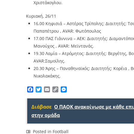
Χριστάκογλου.
Κυριακή, 26/11
16.00 Κηφισιά – Αστέρας Τρίπολης: Διαιτητής: Τσ
Παπαπέτρου , AVAR: Φωτόπουλος
17.00 ΠΑΣ Γιάννινα – ΑΕΚ: Διαιτητής: Διαμαντόπ
Μανούχος , AVAR: Μεϊντανάς.
19.30 Λαμία – Ατρόμητος: Διαιτητής: Βεργέτης, Β
AVAR:Σαμοϊλης.
20.30 Άρης – Παναθηναϊκός: Διαιτητής: Κορέια , Βο
Nικολακάκης.
Facebook
Twitter
Email
Copy
Messenger
Link
Διάβασε
Ο ΠΑΟΚ ανακοίνωσε με κάθε επ
στην ομάδα
Posted in
Football