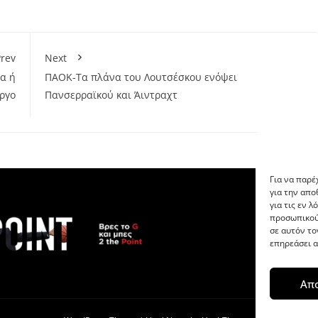
rev
Next
ία ή
ΠΑΟΚ-Τα πλάνα του Λουτσέσκου ενόψει
ργο
Πανσερραϊκού και Άιντραχτ
Για να παρέ
για την απ
για τις εν 
προσωπικού
σε αυτόν το
επηρεάσει α
Απ