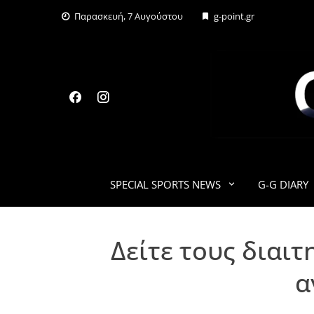
Skip
Παρασκευή, 7 Αυγούστου
g-point.gr
to
content
SPECIAL SPORTS NEWS
G-G DIARY
Δείτε τους διαι
α