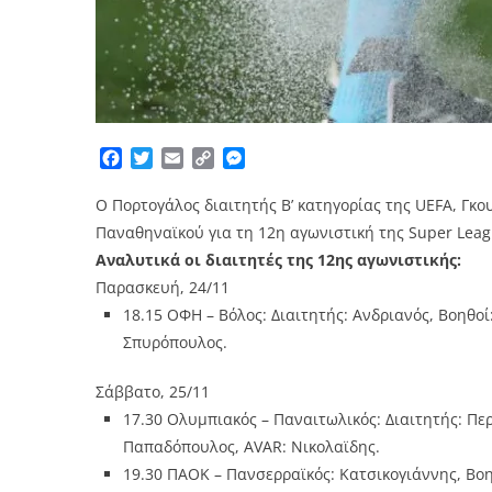
Facebook
Twitter
Email
Copy
Messenger
Link
Ο Πορτογάλος διαιτητής Β’ κατηγορίας της UEFA, Γκο
Παναθηναϊκού για τη 12η αγωνιστική της Super Leag
Αναλυτικά οι διαιτητές της 12ης αγωνιστικής:
Παρασκευή, 24/11
18.15 OΦΗ – Βόλος: Διαιτητής: Ανδριανός, Βοηθο
Σπυρόπουλος.
Σάββατο, 25/11
17.30 Ολυμπιακός – Παναιτωλικός: Διαιτητής: Περ
Παπαδόπουλος, AVAR: Νικολαϊδης.
19.30 ΠΑΟΚ – Πανσερραϊκός: Κατσικογιάννης, Βοηθ