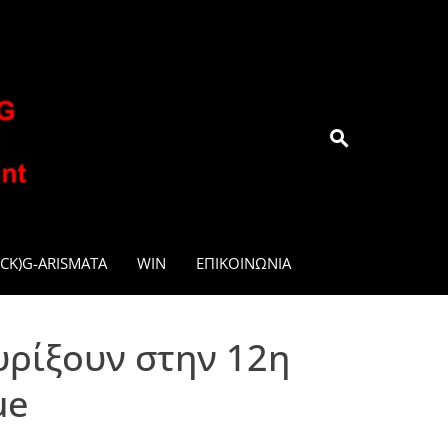
.GR
CK)G-ARISMATA
WIN
ΕΠΙΚΟΙΝΩΝΊΑ
υρίξουν στην 12η
ue