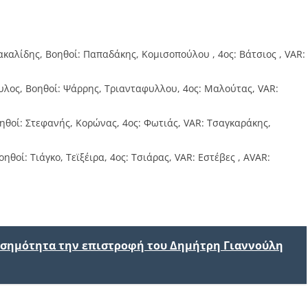
ακαλίδης, Βοηθοί: Παπαδάκης, Κομισοπούλου , 4ος: Βάτσιος , VAR:
ουλος, Βοηθοί: Ψάρρης, Τριανταφυλλου, 4ος: Μαλούτας, VAR:
οηθοί: Στεφανής, Κορώνας, 4ος: Φωτιάς, VAR: Τσαγκαράκης,
ηθοί: Τιάγκο, Tεϊξέιρα, 4ος: Τσιάρας, VAR: Εστέβες , AVAR:
ισημότητα την επιστροφή του Δημήτρη Γιαννούλη