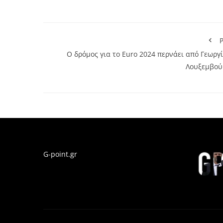
P
Ο δρόμος για το Euro 2024 περνάει από Γεωργ
Λουξεμβού
G-point.gr