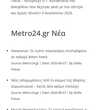
ΠΑΟΚ – Άντερλεχτ 0-1: Αυτοκτονία του
Δικεφάλου που δέχτηκε γκολ με την σέντρα
και έχασε πέναλτι
6 Αυγούστου 2026
Metro24.gr Νέα
Havaianas: Οι iconic σαγιονάρες επιστρέφουν
σε εκδοχή kitten heels
Source:
Metro24.gr
Date: 2026-08-07
By Stella
Patsia
Νέες αποχωρήσεις από το κόμμα της Μαρίας
Καρυστιανού – Εκτός δύο ακόμη στελέχη
Source:
Metro24.gr
Date: 2026-08-07
By Stella
Patsia
Μετρό Θεσσαλονίκης: Σε τροχιά παράδοσης η