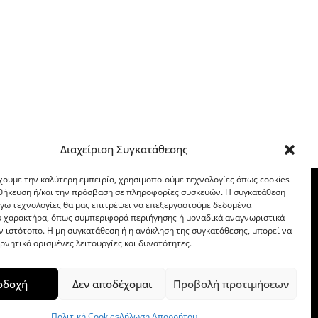
Διαχείριση Συγκατάθεσης
χουμε την καλύτερη εμπειρία, χρησιμοποιούμε τεχνολογίες όπως cookies
οθήκευση ή/και την πρόσβαση σε πληροφορίες συσκευών. Η συγκατάθεση
λόγω τεχνολογίες θα μας επιτρέψει να επεξεργαστούμε δεδομένα
 χαρακτήρα, όπως συμπεριφορά περιήγησης ή μοναδικά αναγνωριστικά
ν ιστότοπο. Η μη συγκατάθεση ή η ανάκληση της συγκατάθεσης, μπορεί να
ρνητικά ορισμένες λειτουργίες και δυνατότητες.
οδοχή
Δεν αποδέχομαι
Προβολή προτιμήσεων
Πολιτική Cookies
Δήλωση Απορρήτου