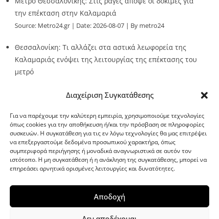
Μετρό Θεσσαλονίκης: Στις ράγες απόψε οι δοκιμές για
την επέκταση στην Καλαμαριά
Source:
Metro24.gr
Date: 2026-08-07
By metro24
Θεσσαλονίκη: Τι αλλάζει στα αστικά λεωφορεία της
Καλαμαριάς ενόψει της λειτουργίας της επέκτασης του
μετρό
Source:
Metro24.gr
Date: 2026-08-07
By metro24
Διαχείριση Συγκατάθεσης
Για να παρέχουμε την καλύτερη εμπειρία, χρησιμοποιούμε τεχνολογίες
όπως cookies για την αποθήκευση ή/και την πρόσβαση σε πληροφορίες
συσκευών. Η συγκατάθεση για τις εν λόγω τεχνολογίες θα μας επιτρέψει
να επεξεργαστούμε δεδομένα προσωπικού χαρακτήρα, όπως
G-point.gr
συμπεριφορά περιήγησης ή μοναδικά αναγνωριστικά σε αυτόν τον
ιστότοπο. Η μη συγκατάθεση ή η ανάκληση της συγκατάθεσης, μπορεί να
επηρεάσει αρνητικά ορισμένες λειτουργίες και δυνατότητες.
Αποδοχή
Δεν αποδέχομαι