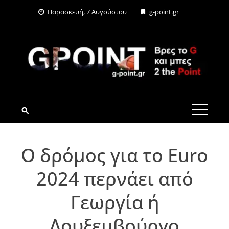
Skip
Παρασκευή, 7 Αυγούστου
g-point.gr
to
content
G-POINT.GR
Ο δρόμος για το Euro
2024 περνάει από
Γεωργία ή
Λουξεμβούργο