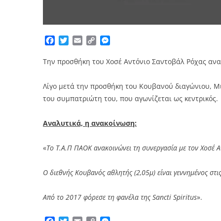
Facebook
Twitter
Email
Copy
Messenger
Link
Την προσθήκη του Χοσέ Αντόνιο Σαντοβάλ Ρόχας αν
Λίγο μετά την προσθήκη του Κουβανού διαγώνιου, Μ
του συμπατριώτη του, που αγωνίζεται ως κεντρικός.
Αναλυτικά, η ανακοίνωση:
«
Το Τ.Α.Π ΠΑΟΚ ανακοινώνει τη συνεργασία με τον Χοσέ Α
Ο διεθνής Κουβανός αθλητής (2,05μ) είναι γεννημένος στι
Από το 2017 φόρεσε τη φανέλα της Sancti Spiritus
».