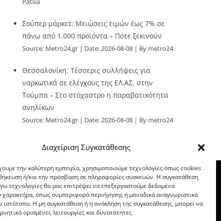
Patsia
Σούπερ μάρκετ: Μειώσεις τιμών έως 7% σε
πάνω από 1.000 προϊόντα – Πότε ξεκινούν
Source:
Metro24.gr
Date: 2026-08-08
By metro24
Θεσσαλονίκη: Τέσσερις συλλήψεις για
ναρκωτικά σε ελέγχους της ΕΛ.ΑΣ. στην
Τούμπα – Στο στόχαστρο η παραβατικότητα
ανηλίκων
Source:
Metro24.gr
Date: 2026-08-08
By metro24
Διαχείριση Συγκατάθεσης
χουμε την καλύτερη εμπειρία, χρησιμοποιούμε τεχνολογίες όπως cookies
οθήκευση ή/και την πρόσβαση σε πληροφορίες συσκευών. Η συγκατάθεση
λόγω τεχνολογίες θα μας επιτρέψει να επεξεργαστούμε δεδομένα
 χαρακτήρα, όπως συμπεριφορά περιήγησης ή μοναδικά αναγνωριστικά
ν ιστότοπο. Η μη συγκατάθεση ή η ανάκληση της συγκατάθεσης, μπορεί να
ρνητικά ορισμένες λειτουργίες και δυνατότητες.