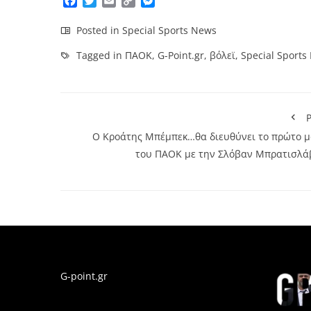
Facebook
Twitter
Email
Copy
Messenger
Link
Posted in
Special Sports News
Tagged in
ΠΑΟΚ
,
G-Point.gr
,
βόλεϊ
,
Special Sports
P
Ο Kροάτης Μπέμπεκ…θα διευθύνει το πρώτο μ
του ΠΑΟΚ με την Σλόβαν Μπρατισλά
G-point.gr