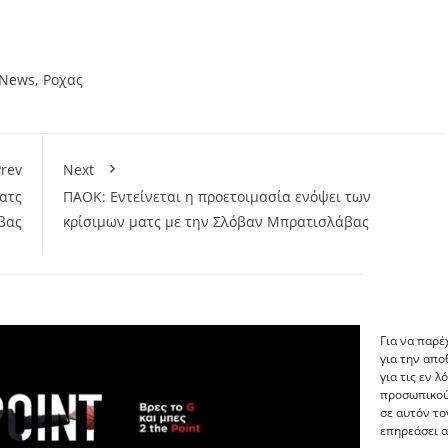
 News
,
Ροχας
rev
Next
ατς
ΠΑΟΚ: Εντείνεται η προετοιμασία ενόψει των
βας
κρίσιμων ματς με την Σλόβαν Μπρατισλάβας
Για να παρέ
για την απ
για τις εν 
προσωπικού
σε αυτόν το
επηρεάσει α