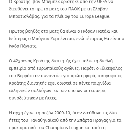
Ο Κροάτης Ιβάν Μπέμπεκ ορίστηκε από την UEFA να
διευθύνει το πρώτο ματς του ΠΑΟΚ με τη Σλόβαν
Μπρατισλάβας, για τα πλέι οφ του Europa League.
Πρώτος βοηθός στο ματς θα είναι ο Γκόραν Πατάκι και
δεύτερος ο Μπόγιαν Ζομπένιτσα, ενώ τέταρτος θα είναι ο
Ιγκόρ Πάγιατς.
O 42χρονος Κροάτης διαιτητής έχει πολυετή διεθνή
εμπειρία από ευρωπαϊκούς αγώνες. Παρότι ο «δικέφαλος
του Βορρά» τον συναντάει για πρώτη φορά, ο κορυφαίος
Κροάτης διαιτητής έχει οριστεί σε πέντε παιχνίδια
ελληνικών συλλόγων, εκ των οποίων οι τέσσερις
συνοδεύτηκαν με ήττες.
Η αρχή έγινε τη σεζόν 2009-10, όταν διεύθυνε τις δύο
ήττες του Παναθηναϊκού από την Σπάρτα Πράγας για τα
προκριματικά του Champions League και από τη