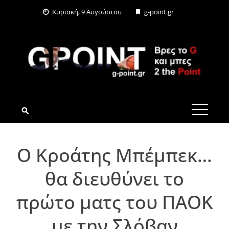
Skip
Κυριακή, 9 Αυγούστου
g-point.gr
to
content
G-POINT.GR
Ο Kροάτης Μπέμπεκ…
θα διευθύνει το
πρώτο ματς του ΠΑΟΚ
με την Σλόβαν