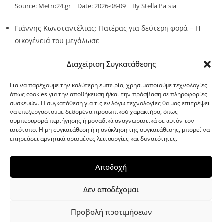
Source:
Metro24.gr
Date: 2026-08-09
By Stella Patsia
Γιάννης Κωνσταντέλιας: Πατέρας για δεύτερη φορά – Η
οικογένειά του μεγάλωσε
Source:
Metro24.gr
Date: 2026-08-09
By metro24
Διαχείριση Συγκατάθεσης
Για να παρέχουμε την καλύτερη εμπειρία, χρησιμοποιούμε τεχνολογίες
όπως cookies για την αποθήκευση ή/και την πρόσβαση σε πληροφορίες
συσκευών. Η συγκατάθεση για τις εν λόγω τεχνολογίες θα μας επιτρέψει
να επεξεργαστούμε δεδομένα προσωπικού χαρακτήρα, όπως
G-point.gr
συμπεριφορά περιήγησης ή μοναδικά αναγνωριστικά σε αυτόν τον
ιστότοπο. Η μη συγκατάθεση ή η ανάκληση της συγκατάθεσης, μπορεί να
επηρεάσει αρνητικά ορισμένες λειτουργίες και δυνατότητες.
Αποδοχή
Δεν αποδέχομαι
Προβολή προτιμήσεων