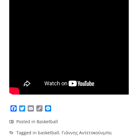
Facebook
Twitter
Email
Copy
Messenger
Link
Posted in
Basketball
Tagged in
basketball
,
Γιάννης Αντετοκούνμπο
,