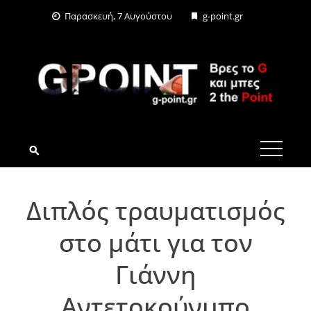
Skip
Παρασκευή, 7 Αυγούστου
g-point.gr
to
content
G-POINT.GR
Διπλός τραυματισμός
στο μάτι για τον
Γιάννη
Αντετοκούνμπο