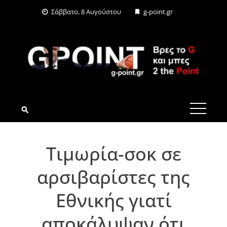
Skip
Σάββατο, 8 Αυγούστου
g-point.gr
to
content
G-POINT.GR
Τιμωρία-σοκ σε
αρσιβαρίστες της
Εθνικής γιατί
αποκάλυψαν ότι