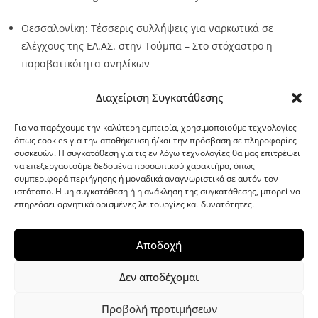
Θεσσαλονίκη: Τέσσερις συλλήψεις για ναρκωτικά σε
ελέγχους της ΕΛ.ΑΣ. στην Τούμπα – Στο στόχαστρο η
παραβατικότητα ανηλίκων
Source:
Metro24.gr
Date: 2026-08-08
By metro24
Διαχείριση Συγκατάθεσης
Για να παρέχουμε την καλύτερη εμπειρία, χρησιμοποιούμε τεχνολογίες
όπως cookies για την αποθήκευση ή/και την πρόσβαση σε πληροφορίες
συσκευών. Η συγκατάθεση για τις εν λόγω τεχνολογίες θα μας επιτρέψει
να επεξεργαστούμε δεδομένα προσωπικού χαρακτήρα, όπως
G-point.gr
συμπεριφορά περιήγησης ή μοναδικά αναγνωριστικά σε αυτόν τον
ιστότοπο. Η μη συγκατάθεση ή η ανάκληση της συγκατάθεσης, μπορεί να
επηρεάσει αρνητικά ορισμένες λειτουργίες και δυνατότητες.
Αποδοχή
Δεν αποδέχομαι
Προβολή προτιμήσεων