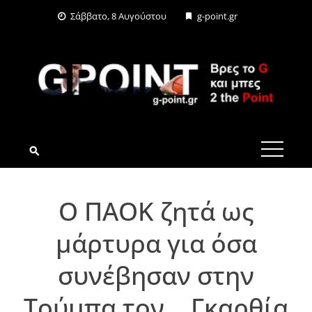
Skip
Σάββατο, 8 Αυγούστου
g-point.gr
to
content
G-POINT.GR
Ο ΠΑΟΚ ζητά ως
μάρτυρα για όσα
συνέβησαν στην
Τούμπα τον… Γκαρθία