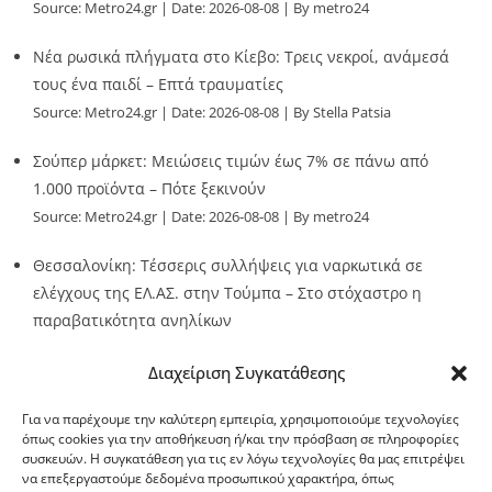
Source:
Metro24.gr
Date: 2026-08-08
By metro24
Νέα ρωσικά πλήγματα στο Κίεβο: Τρεις νεκροί, ανάμεσά
τους ένα παιδί – Επτά τραυματίες
Source:
Metro24.gr
Date: 2026-08-08
By Stella Patsia
Σούπερ μάρκετ: Μειώσεις τιμών έως 7% σε πάνω από
1.000 προϊόντα – Πότε ξεκινούν
Source:
Metro24.gr
Date: 2026-08-08
By metro24
Θεσσαλονίκη: Τέσσερις συλλήψεις για ναρκωτικά σε
ελέγχους της ΕΛ.ΑΣ. στην Τούμπα – Στο στόχαστρο η
παραβατικότητα ανηλίκων
Source:
Metro24.gr
Date: 2026-08-08
By metro24
Διαχείριση Συγκατάθεσης
Για να παρέχουμε την καλύτερη εμπειρία, χρησιμοποιούμε τεχνολογίες
όπως cookies για την αποθήκευση ή/και την πρόσβαση σε πληροφορίες
συσκευών. Η συγκατάθεση για τις εν λόγω τεχνολογίες θα μας επιτρέψει
να επεξεργαστούμε δεδομένα προσωπικού χαρακτήρα, όπως