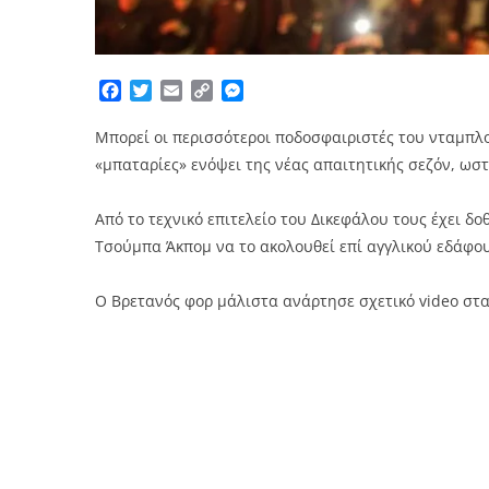
Facebook
Twitter
Email
Copy
Messenger
Link
Μπορεί οι περισσότεροι ποδοσφαιριστές του νταμπ
«μπαταρίες» ενόψει της νέας απαιτητικής σεζόν, ωσ
Από το τεχνικό επιτελείο του Δικεφάλου τους έχει δο
Τσούμπα Άκπομ να το ακολουθεί επί αγγλικού εδάφους
Ο Βρετανός φορ μάλιστα ανάρτησε σχετικό video στα 