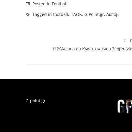
Posted in
Football
Tagged in
football
,
ΠΑΟΚ
,
G-Point.gr
,
Aκπόμ
P
Η δήλωση του Κωνσταντίνου Ζέρβα (vid
G-point.gr