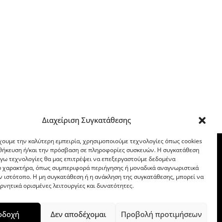
Διαχείριση Συγκατάθεσης
χουμε την καλύτερη εμπειρία, χρησιμοποιούμε τεχνολογίες όπως cookies
οθήκευση ή/και την πρόσβαση σε πληροφορίες συσκευών. Η συγκατάθεση
λόγω τεχνολογίες θα μας επιτρέψει να επεξεργαστούμε δεδομένα
 χαρακτήρα, όπως συμπεριφορά περιήγησης ή μοναδικά αναγνωριστικά
ν ιστότοπο. Η μη συγκατάθεση ή η ανάκληση της συγκατάθεσης, μπορεί να
ρνητικά ορισμένες λειτουργίες και δυνατότητες.
οδοχή
Δεν αποδέχομαι
Προβολή προτιμήσεων