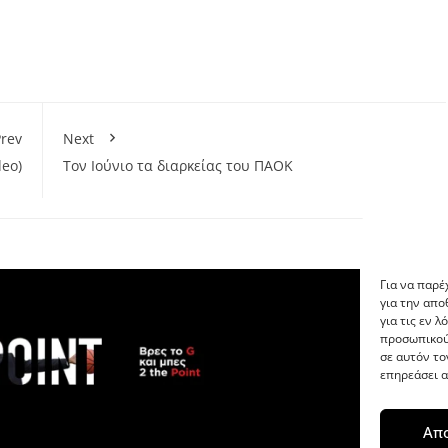
rev
Next
eo)
Τον Ιούνιο τα διαρκείας του ΠΑΟΚ
Για να παρέ
για την απ
για τις εν 
προσωπικού
σε αυτόν το
επηρεάσει α
Απ