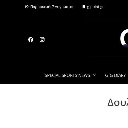
Skip
Παρασκευή, 7 Αυγούστου
g-point.gr
to
content
SPECIAL SPORTS NEWS
G-G DIARY
Δουλ