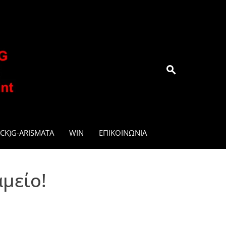
.GR
CK)G-ARISMATA
WIN
ΕΠΙΚΟΙΝΩΝΊΑ
αμείο!