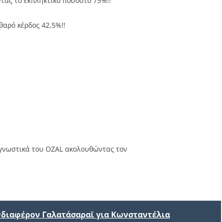
τας το εκπληκτικό ποσοστό 75%!!
θαρό κέρδος 42,5%!!
ογνωστικά του OZAL ακολουθώντας τον
ενδιαφέρον Γαλατάσαραϊ για Κωνσταντέλια