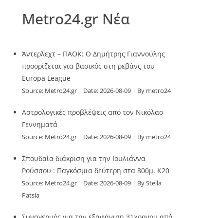
Metro24.gr Νέα
Άντερλεχτ – ΠΑΟΚ: Ο Δημήτρης Γιαννούλης
προορίζεται για βασικός στη ρεβάνς του
Europa League
Source:
Metro24.gr
Date: 2026-08-09
By metro24
Αστρολογικές προβλέψεις από τον Νικόλαο
Γεννηματά
Source:
Metro24.gr
Date: 2026-08-09
By metro24
Σπουδαία διάκριση για την Ιουλιάννα
Ρούσσου : Παγκόσμια δεύτερη στα 800μ. Κ20
Source:
Metro24.gr
Date: 2026-08-09
By Stella
Patsia
Συναγερμός για την εξαφάνιση 31χρονου από