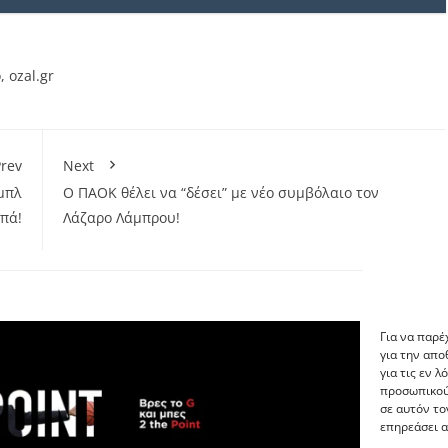
ο
,
ozal.gr
rev
Next
μπλ
Ο ΠΑΟΚ θέλει να “δέσει” με νέο συμβόλαιο τον
μπά!
Λάζαρο Λάμπρου!
Για να παρέ
για την απ
για τις εν 
προσωπικού
σε αυτόν το
επηρεάσει α