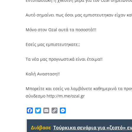
Εντυπωσιακή η χθεσινή μέρα για τον Ozal σημειώνον
Αυτό σημαίνει πως όσοι μας εμπιστευτηκαν είχαν κα
Μόνο στον Ozal αυτά τα ποσοστά!!!
Εσείς μας εμπιστευτηκατε;;
Τα νέα μας προγνωστικά είναι έτοιμα!!
Καλή Ανασταση!!
Μπορείτε και εσείς να λαμβάνετε καθημερινά τα πρ
σύνδεσμο
http://m.me/ozal.gr
Facebook
Twitter
Email
Copy
Messenger
Link
Διάβασε
Τούρκικα σενάρια για «ζεστό» 