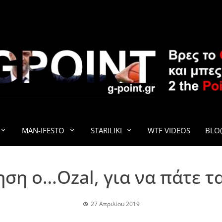
G-POINT
MAN-IFESTO
STARILIKI
WTF VIDEOS
BLO(
ση ο…Ozal, για να πάτε τ
27 Απριλίου 2019