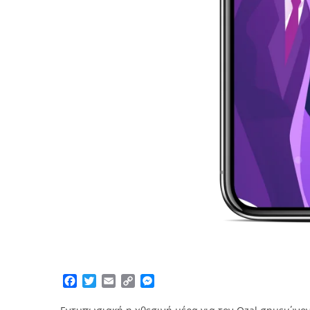
Facebook
Twitter
Email
Copy
Messenger
Link