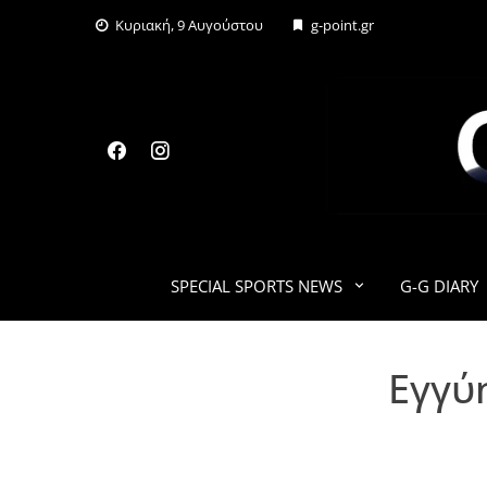
Skip
Κυριακή, 9 Αυγούστου
g-point.gr
to
content
SPECIAL SPORTS NEWS
G-G DIARY
Εγγύη