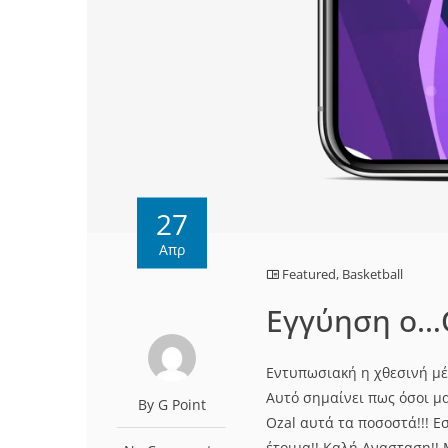
27
Απρ
Featured
,
Basketball
Εγγύηση ο…O
Εντυπωσιακή η χθεσινή μέ
Αυτό σημαίνει πως όσοι μ
By G Point
Ozal αυτά τα ποσοστά!!! Ε
έτοιμα!! Καλή Ανασταση!! 