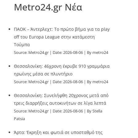
Metro24.gr Νέα
ΠΑΟΚ – Άντερλεχτ: Το πρώτο βήμα για τα play
off του Europa League στην κατάμεστη
Τούμπα
Source:
Metro24.gr
Date: 2026-08-06
By metro24
Θεσσαλονίκη: 46χρονη έκρυβε 910 γραμμάρια
ηρωίνης μέσα σε πλυντήριο
Source:
Metro24.gr
Date: 2026-08-06
By metro24
Θεσσαλονίκη: Συνελήφθη 20χρονος μετά από
τρεις διαρρήξεις αυτοκινήτων σε λίγα λεπτά
Source:
Metro24.gr
Date: 2026-08-06
By Stella
Patsia
Άρτα: Έκρηξη και φωτιά σε υποσταθμό της