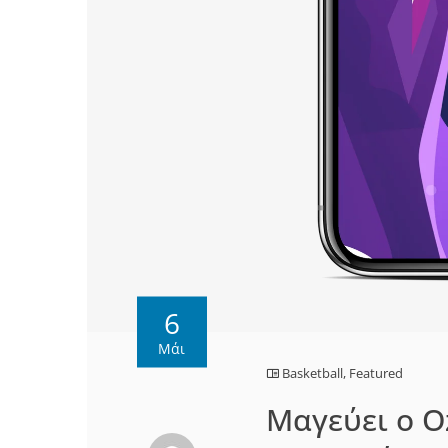
6
Μάι
Basketball
,
Featured
Μαγεύει ο O