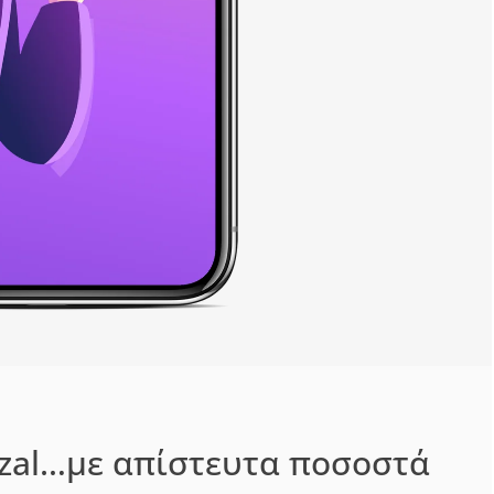
zal…με απίστευτα ποσοστά