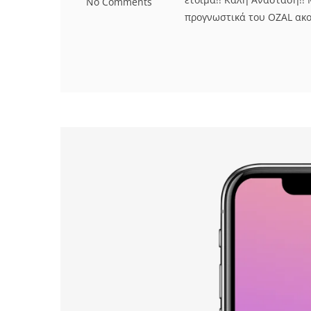
No Comments
προγνωστικά του OZAL ακο