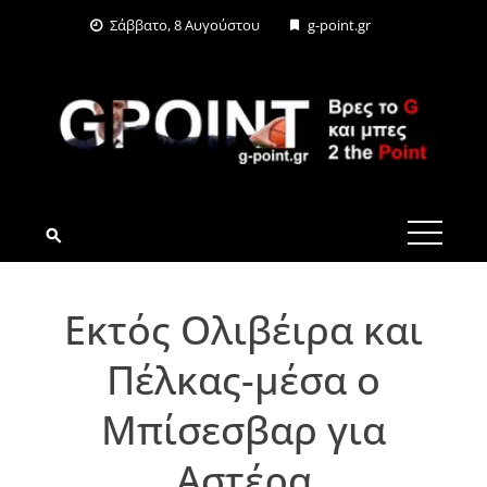
Skip
Σάββατο, 8 Αυγούστου
g-point.gr
to
content
G-POINT.GR
Εκτός Ολιβέιρα και
Πέλκας-μέσα ο
Μπίσεσβαρ για
Αστέρα