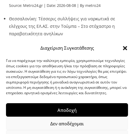
Source:
Metro24.gr
Date: 2026-08-08
By metro24
Θεσσαλονίκη: Τέσσερις συλλήψεις για ναρκωτικά σε
ελέγχους της ΕΛ.ΑΣ. στην Τούμπα – Στο στόχαστρο η
παραβατικότητα ανηλίκων
Source:
Metro24.gr
Date: 2026-08-08
By metro24
Διαχείριση Συγκατάθεσης
Για να παρέχουμε την καλύτερη εμπειρία, χρησιμοποιούμε τεχνολογίες
όπως cookies για την αποθήκευση ή/και την πρόσβαση σε πληροφορίες
συσκευών. Η συγκατάθεση για τις εν λόγω τεχνολογίες θα μας επιτρέψει
να επεξεργαστούμε δεδομένα προσωπικού χαρακτήρα, όπως
G-point.gr
συμπεριφορά περιήγησης ή μοναδικά αναγνωριστικά σε αυτόν τον
ιστότοπο. Η μη συγκατάθεση ή η ανάκληση της συγκατάθεσης, μπορεί να
επηρεάσει αρνητικά ορισμένες λειτουργίες και δυνατότητες.
Αποδοχή
Δεν αποδέχομαι