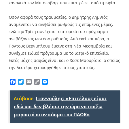
κανονικά τον Μπίσεσβαρ, που επιστρέφει από τιμωρία.
Όσον αφορά τους τραυματίες, ο Δημήτρης Λημνιός
αναμένεται να ανεβάσει ρυθμούς τις επόμενες μέρες,
ενώ την Τρίτη συνέχισε το ατομικό του πρόγραμμα
ανεβάζοντας ωστόσο ρυθμούς. Από εκεί και πέρα, ο
Πόντους Βέρνμπλουμ έμεινε στη Νέα Μεσημβρία και
συνέχισε ειδικό πρόγραμμα με το ιατρικό επιτελείο.
Εκτός μάχης σαφώς είναι και ο Χοσέ Μαουρίσιο, ο οποίος
την Δευτέρα χειρουργήθηκε στους χιαστούς.
Facebook
Twitter
Email
Copy
Messenger
Link
Διάβασε
Γιαννούλης: «Επιτέλους είμαι
εδώ και δεν βλέπω την ώρα να παίξω
μπροστά στον κόσμο του ΠΑΟΚ»