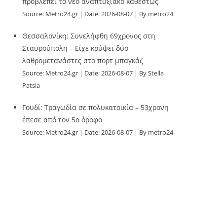
προβλέπει το νέο αναπτυξιακό καθεστώς
Source:
Metro24.gr
Date: 2026-08-07
By metro24
Θεσσαλονίκη: Συνελήφθη 69χρονος στη
Σταυρούπολη – Είχε κρύψει δύο
λαθρομετανάστες στο πορτ μπαγκάζ
Source:
Metro24.gr
Date: 2026-08-07
By Stella
Patsia
Γουδί: Τραγωδία σε πολυκατοικία – 53χρονη
έπεσε από τον 5ο όροφο
Source:
Metro24.gr
Date: 2026-08-07
By metro24