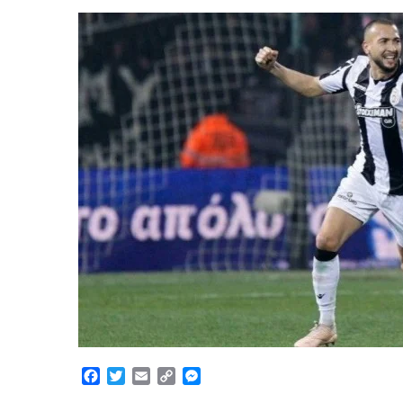
Facebook
Twitter
Email
Copy
Messenger
Link