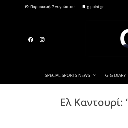
Skip
Παρασκευή, 7 Αυγούστου
g-point.gr
to
content
SPECIAL SPORTS NEWS
G-G DIARY
Ελ Καντουρί: 