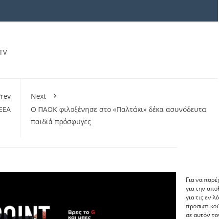
TV
rev
Next
ΕΕΑ
Ο ΠΑΟΚ φιλοξένησε στο «Παλτάκι» δέκα ασυνόδευτα
παιδιά πρόσφυγες
Για να παρέ
για την απ
για τις εν 
προσωπικού
σε αυτόν το