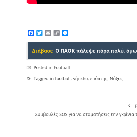
Facebook
Twitter
Email
Copy
Messenger
Link
Διάβασε
Ο ΠΑΟΚ πάλεψε πάρα πολύ, όμως
Posted in
Football
Tagged in
football
,
γήπεδο
,
επόπτης
,
Νάξος
P
Συμβουλές-SOS για να σταματήσεις την γκρίνια τ