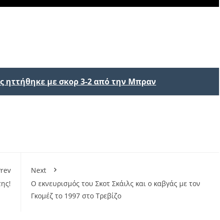
 ηττήθηκε με σκορ 3-2 από την Μπραν
rev
Next
ης!
Ο εκνευρισμός του Σκοτ Σκάιλς και ο καβγάς με τον
Γκομέζ το 1997 στο Τρεβίζο