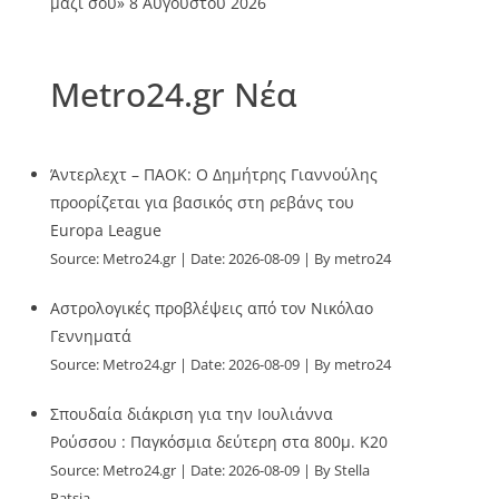
μαζί σου»
8 Αυγούστου 2026
Metro24.gr Νέα
Άντερλεχτ – ΠΑΟΚ: Ο Δημήτρης Γιαννούλης
προορίζεται για βασικός στη ρεβάνς του
Europa League
Source:
Metro24.gr
Date: 2026-08-09
By metro24
Αστρολογικές προβλέψεις από τον Νικόλαο
Γεννηματά
Source:
Metro24.gr
Date: 2026-08-09
By metro24
Σπουδαία διάκριση για την Ιουλιάννα
Ρούσσου : Παγκόσμια δεύτερη στα 800μ. Κ20
Source:
Metro24.gr
Date: 2026-08-09
By Stella
Patsia