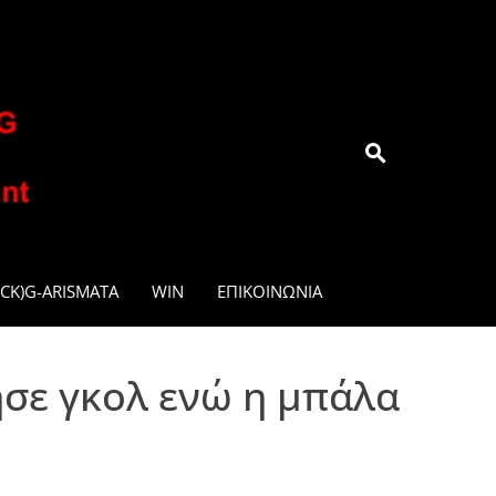
.GR
CK)G-ARISMATA
WIN
ΕΠΙΚΟΙΝΩΝΊΑ
ησε γκολ ενώ η μπάλα