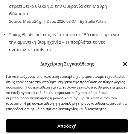
στρατιωτικό υλικό για την Ουκρανία στη Μαύρη
Θάλασσα
Source:
Metro24.gr
Date: 2026-08-07
By Stella Patsia
Τάκης Θεοδωρικάκος: Νέο «πακέτο» 150 εκατ. ευρώ για
την αμυντική βιομηχανία – Τι προβλέπει το νέο
αναπτυξιακό καθεστώς
Source:
Metro24.gr
Date: 2026-08-07
By metro24
Διαχείριση Συγκατάθεσης
Για να παρέχουμε την καλύτερη εμπειρία, χρησιμοποιούμε τεχνολογίες
όπως cookies για την αποθήκευση ή/και την πρόσβαση σε πληροφορίες
συσκευών. Η συγκατάθεση για τις εν λόγω τεχνολογίες θα μας επιτρέψει
να επεξεργαστούμε δεδομένα προσωπικού χαρακτήρα, όπως
G-point.gr
συμπεριφορά περιήγησης ή μοναδικά αναγνωριστικά σε αυτόν τον
ιστότοπο. Η μη συγκατάθεση ή η ανάκληση της συγκατάθεσης, μπορεί να
επηρεάσει αρνητικά ορισμένες λειτουργίες και δυνατότητες.
Αποδοχή