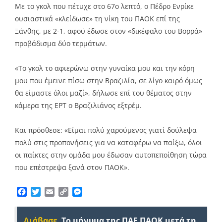
Με το γκολ που πέτυχε στο 67ο λεπτό, ο Πέδρο Ενρίκε
ουσιαστικά «κλείδωσε» τη νίκη του ΠΑΟΚ επί της
Ξάνθης, με 2-1, αφού έδωσε στον «δικέφαλο του Βορρά»
προβάδισμα δύο τερμάτων.
«Το γκολ το αφιερώνω στην γυναίκα μου και την κόρη
μου που έμεινε πίσω στην Βραζιλία, σε λίγο καιρό όμως
θα είμαστε όλοι μαζί», δήλωσε επί του θέματος στην
κάμερα της ΕΡΤ ο Βραζιλιάνος εξτρέμ.
Και πρόσθεσε: «Είμαι πολύ χαρούμενος γιατί δούλεψα
πολύ στις προπονήσεις για να καταφέρω να παίξω, όλοι
οι παίκτες στην ομάδα μου έδωσαν αυτοπεποίθηση τώρα
που επέστρεψα ξανά στον ΠΑΟΚ».
Facebook
Twitter
Email
Copy
Messenger
Link
Διάβασε
Το μήνυμα της ΠΑΕ ΠΑΟΚ μετά τη