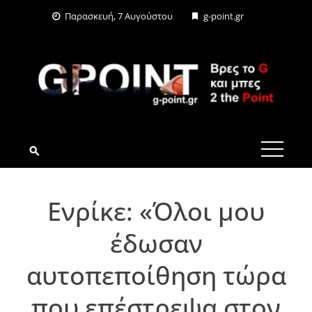
Skip
Παρασκευή, 7 Αυγούστου
g-point.gr
to
content
G-POINT.GR
Ενρίκε: «Όλοι μου
έδωσαν
αυτοπεποίθηση τώρα
που επέστρεψα στον