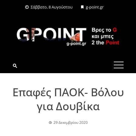
Skip
Σάββατο, 8 Αυγούστου
g-point.gr
to
content
G-POINT.GR
Επαφές ΠΑΟΚ- Βόλου
για Δουβίκα
29 Δεκεμβρίου 2020