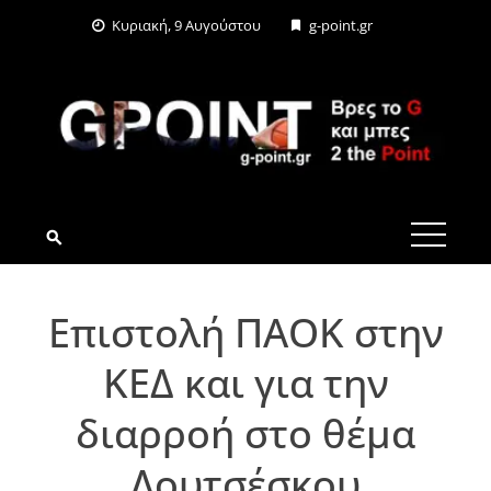
Skip
Κυριακή, 9 Αυγούστου
g-point.gr
to
content
G-POINT.GR
Επιστολή ΠΑΟΚ στην
ΚΕΔ και για την
διαρροή στο θέμα
Λουτσέσκου