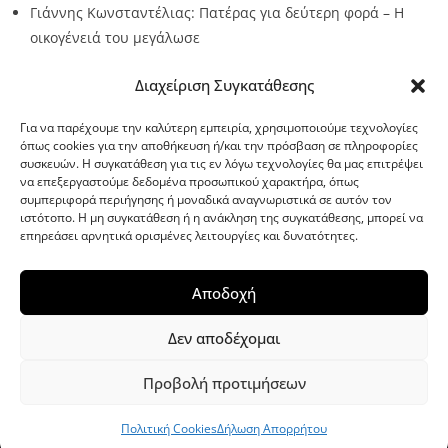
Γιάννης Κωνσταντέλιας: Πατέρας για δεύτερη φορά – Η
οικογένειά του μεγάλωσε
Source:
Metro24.gr
Date: 2026-08-09
By metro24
Διαχείριση Συγκατάθεσης
Για να παρέχουμε την καλύτερη εμπειρία, χρησιμοποιούμε τεχνολογίες
όπως cookies για την αποθήκευση ή/και την πρόσβαση σε πληροφορίες
συσκευών. Η συγκατάθεση για τις εν λόγω τεχνολογίες θα μας επιτρέψει
να επεξεργαστούμε δεδομένα προσωπικού χαρακτήρα, όπως
G-point.gr
συμπεριφορά περιήγησης ή μοναδικά αναγνωριστικά σε αυτόν τον
ιστότοπο. Η μη συγκατάθεση ή η ανάκληση της συγκατάθεσης, μπορεί να
επηρεάσει αρνητικά ορισμένες λειτουργίες και δυνατότητες.
Αποδοχή
Δεν αποδέχομαι
Προβολή προτιμήσεων
WordPress Theme
|
Viral News
by HashThemes
Πολιτική Cookies
Δήλωση Απορρήτου