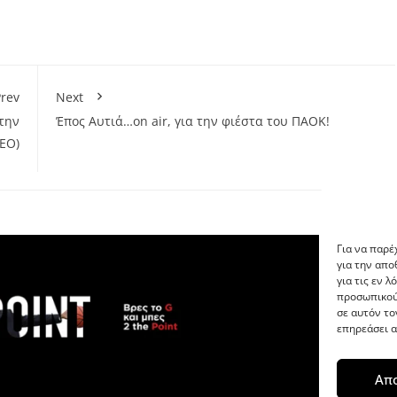
rev
Next
την
Έπος Αυτιά…on air, για την φιέστα του ΠΑΟΚ!
EO)
Για να παρέ
για την απ
για τις εν 
προσωπικού
σε αυτόν το
επηρεάσει α
Απ