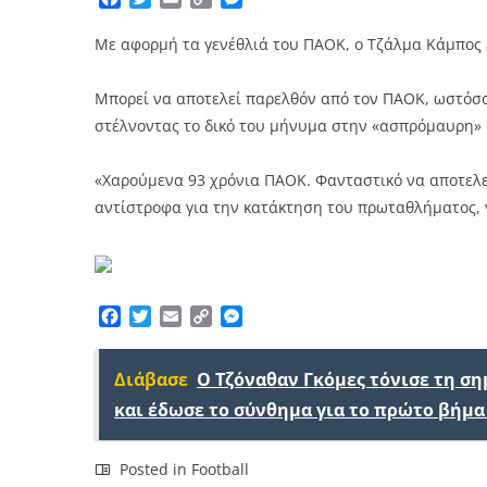
Link
Με αφορμή τα γενέθλιά του ΠΑΟΚ, ο Τζάλμα Κάμπος έ
Μπορεί να αποτελεί παρελθόν από τον ΠΑΟΚ, ωστόσο,
στέλνοντας το δικό του μήνυμα στην «ασπρόμαυρη» 
«Χαρούμενα 93 χρόνια ΠΑΟΚ. Φανταστικό να αποτελε
αντίστροφα για την κατάκτηση του πρωταθλήματος, 
Facebook
Twitter
Email
Copy
Messenger
Link
Διάβασε
Ο Τζόναθαν Γκόμες τόνισε τη σ
και έδωσε το σύνθημα για το πρώτο βήμα
Posted in
Football