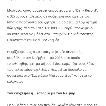
Μάλιστα, όπως αναφέρει δημοσίευμα της “Daily Record”,
ο 32χρονος επιθετικός σε συζήτηση που είχε με τον
Ισπανό παράγοντα τού ζήτησε να ορίσει μία λογική τιμή
πώλησης, περίπου στα 100.000.000 ευρώ, προκειμένου
να καταφέρει να βάλει στο… παιχνίδι τις Μάντσεστερ
Γιουνάιτεντ και Παρί Σεν Ζερμέν.
Θυμίζουμε πως ο CR7 υπέγραψε νέο πενταετές
συμβόλαιο τον Νοέμβριο του 2016, στο οποίο
τοποθετήθηκε ρήτρα ύψους 1 δισ. ευρώ. Ωστόσο, λόγω
των τελευταίων εξελίξεων, θεωρείται δύσκολο να
συνεχίσει στο “Σαντιάγκο Μπερναμπέου” και μετά το
καλοκαίρι.
Tον ενόχλησε η… ιστορία με τον Νεϊμάρ
Όλοι βλέπουν πως δεν περνάει καλά πλέον στη Μαδρίτη,