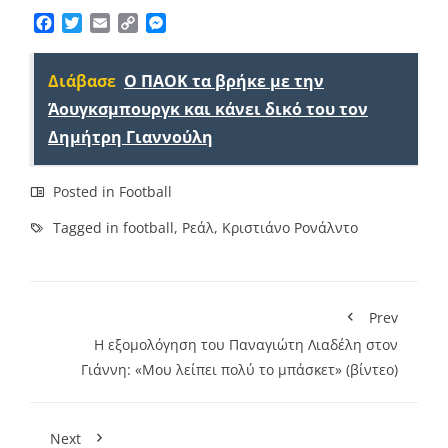
Facebook
Twitter
Email
Copy
Messenger
Link
Διάβασε
Ο ΠΑΟΚ τα βρήκε με την
Άουγκσμπουργκ και κάνει δικό του τον
Δημήτρη Γιαννούλη
Posted in
Football
Tagged in
football
,
Ρεάλ
,
Κριστιάνο Ρονάλντο
Prev
Η εξομολόγηση του Παναγιώτη Λιαδέλη στον
Γιάννη: «Μου λείπει πολύ το μπάσκετ» (βίντεο)
Next