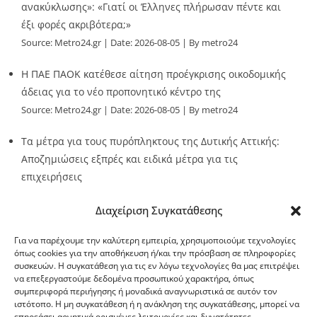
ανακύκλωσης»: «Γιατί οι Έλληνες πλήρωσαν πέντε και
έξι φορές ακριβότερα;»
Source:
Metro24.gr
Date: 2026-08-05
By metro24
Η ΠΑΕ ΠΑΟΚ κατέθεσε αίτηση προέγκρισης οικοδομικής
άδειας για το νέο προπονητικό κέντρο της
Source:
Metro24.gr
Date: 2026-08-05
By metro24
Τα μέτρα για τους πυρόπληκτους της Δυτικής Αττικής:
Αποζημιώσεις εξπρές και ειδικά μέτρα για τις
επιχειρήσεις
Source:
Metro24.gr
Date: 2026-08-05
By metro24
Διαχείριση Συγκατάθεσης
Για να παρέχουμε την καλύτερη εμπειρία, χρησιμοποιούμε τεχνολογίες
όπως cookies για την αποθήκευση ή/και την πρόσβαση σε πληροφορίες
συσκευών. Η συγκατάθεση για τις εν λόγω τεχνολογίες θα μας επιτρέψει
να επεξεργαστούμε δεδομένα προσωπικού χαρακτήρα, όπως
G-point.gr
συμπεριφορά περιήγησης ή μοναδικά αναγνωριστικά σε αυτόν τον
ιστότοπο. Η μη συγκατάθεση ή η ανάκληση της συγκατάθεσης, μπορεί να
επηρεάσει αρνητικά ορισμένες λειτουργίες και δυνατότητες.