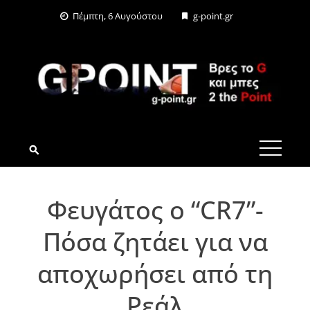
Skip
Πέμπτη, 6 Αυγούστου
g-point.gr
to
content
G-POINT.GR
Φευγάτος ο “CR7”-
Πόσα ζητάει για να
αποχωρήσει από τη
Ρεάλ