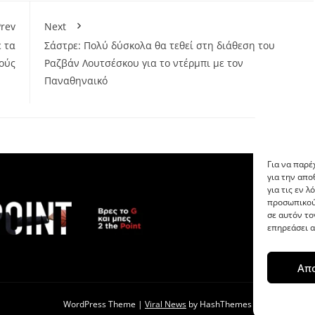
rev
Next
 τα
Σάστρε: Πολύ δύσκολα θα τεθεί στη διάθεση του
ούς
Ραζβάν Λουτσέσκου για το ντέρμπι με τον
Παναθηναικό
Για να παρέ
για την απ
για τις εν 
προσωπικού
σε αυτόν το
επηρεάσει α
Απ
WordPress Theme
|
Viral News
by HashThemes