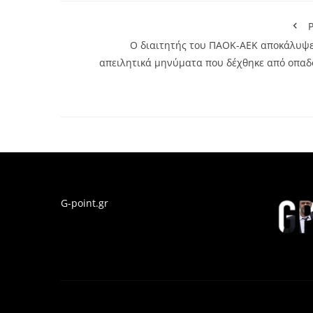
P
Ο διαιτητής του ΠΑΟΚ-ΑΕΚ αποκάλυψε
απειλητικά μηνύματα που δέχθηκε από οπαδ
G-point.gr