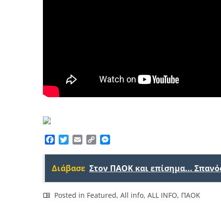
Facebook
Twitter
Email
Copy
Messenger
Link
Διάβασε
Στον ΠΑΟΚ και επίσημα... Σπανό
Posted in
Featured
,
All info
,
ALL INFO
,
ΠΑΟΚ