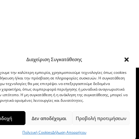
Διαχείριση Συγκατάθεσης
χουμε την καλύτερη εμπειρία, χρησιμοποιούμε τεχνολογίες όπως cookies
οθήκευση ή/και την πρόσβαση σε πληροφορίες συσκευών. Η συγκατάθεση
λόγω τεχνολογίες θα μας επιτρέψει να επεξεργαστούμε δεδομένα
 χαρακτήρα, όπως συμπεριφορά περιήγησης ή μοναδικά αναγνωριστικά
ν ιστότοπο. Η μη συγκατάθεση ή η ανάκληση της συγκατάθεσης, μπορεί να
ρνητικά ορισμένες λειτουργίες και δυνατότητες.
οδοχή
Δεν αποδέχομαι
Προβολή προτιμήσεων
Πολιτική Cookies
Δήλωση Απορρήτου