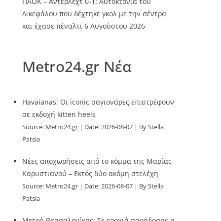
ΠΑΟΚ – Άντερλεχτ 0-1: Αυτοκτονία του
Δικεφάλου που δέχτηκε γκολ με την σέντρα
και έχασε πέναλτι
6 Αυγούστου 2026
Metro24.gr Νέα
Havaianas: Οι iconic σαγιονάρες επιστρέφουν
σε εκδοχή kitten heels
Source:
Metro24.gr
Date: 2026-08-07
By Stella
Patsia
Νέες αποχωρήσεις από το κόμμα της Μαρίας
Καρυστιανού – Εκτός δύο ακόμη στελέχη
Source:
Metro24.gr
Date: 2026-08-07
By Stella
Patsia
Μετρό Θεσσαλονίκης: Σε τροχιά παράδοσης η