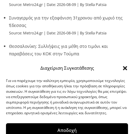
Source:
Metro24.gr
Date: 2026-08-09
By Stella Patsia
Συναγερμός για την εξαφάνιση 31χρονου από χωριό της
Έδεσσας
Source:
Metro24.gr
Date: 2026-08-09
By Stella Patsia
Θεσσαλονίκη: Συλλήψεις για μέθη στο τιμόνι και
παραβάσεις του ΚΟΚ στην Τούμπα
Source:
Metro24.gr
Date: 2026-08-09
By metro24
Διαχείριση Συγκατάθεσης
Για να παρέχουμε την καλύτερη εμπειρία, χρησιμοποιούμε τεχνολογίες
όπως cookies για την αποθήκευση ή/και την πρόσβαση σε πληροφορίες
συσκευών. Η συγκατάθεση για τις εν λόγω τεχνολογίες θα μας επιτρέψει
να επεξεργαστούμε δεδομένα προσωπικού χαρακτήρα, όπως
G-point.gr
συμπεριφορά περιήγησης ή μοναδικά αναγνωριστικά σε αυτόν τον
ιστότοπο. Η μη συγκατάθεση ή η ανάκληση της συγκατάθεσης, μπορεί να
επηρεάσει αρνητικά ορισμένες λειτουργίες και δυνατότητες.
Αποδοχή