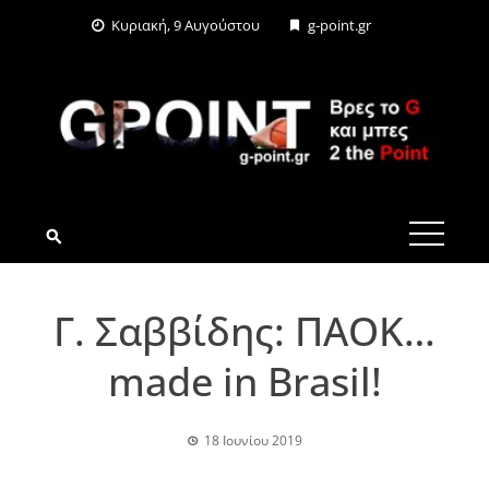
Skip
Κυριακή, 9 Αυγούστου
g-point.gr
to
content
G-POINT.GR
Γ. Σαββίδης: ΠΑΟΚ…
made in Brasil!
18 Ιουνίου 2019