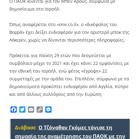
Ο ΠΑΟΚ κινείται για τον Μπεν Αρούς, σύμφωνα με
δημοσίευμα στο Ισραήλ.
Όπως αναφέρεται στο «one.co.il», ο «δικέφαλος του
Βορρά» έχει δείξει ενδιαφέρον για τον αριστερό μπακ της
Λόκερεν, χωρίς να δίνονται περισσότερες πληροφορίες.
Πρόκειται για παίκτη 29 ετών που δεσμεύεται με
συμβόλαιο μέχρι το 2021 και έχει κάνει 22 εμφανίσεις με
την εθνική του Ισραήλ, ενώ φέτος «έγραψε» 22
συμμετοχές με την ομάδα του. Επιπλέον, σύμφωνα με τα
δημοσιεύματα προκύπτει ενδιαφέρον από Αγγλία, Κύπρο
και από άλλους συλλόγους από την Ευρώπη.
Facebook
Twitter
Email
Copy
Messenger
Link
Διάβασε
Ο Τζόναθαν Γκόμες τόνισε τη
σημασία της αναμέτρησης του ΠΑΟΚ με την