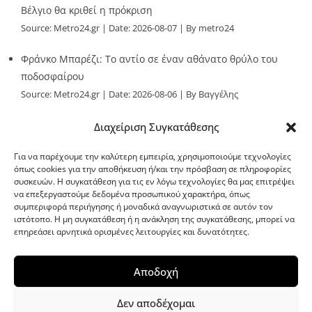
Βέλγιο θα κριθεί η πρόκριση
Source:
Metro24.gr
Date: 2026-08-07
By metro24
Φράνκο Μπαρέζι: Το αντίο σε έναν αθάνατο θρύλο του
ποδοσφαίρου
Source:
Metro24.gr
Date: 2026-08-06
By Βαγγέλης
Παλληκαράς
Διαχείριση Συγκατάθεσης
Για να παρέχουμε την καλύτερη εμπειρία, χρησιμοποιούμε τεχνολογίες
όπως cookies για την αποθήκευση ή/και την πρόσβαση σε πληροφορίες
συσκευών. Η συγκατάθεση για τις εν λόγω τεχνολογίες θα μας επιτρέψει
να επεξεργαστούμε δεδομένα προσωπικού χαρακτήρα, όπως
G-point.gr
συμπεριφορά περιήγησης ή μοναδικά αναγνωριστικά σε αυτόν τον
ιστότοπο. Η μη συγκατάθεση ή η ανάκληση της συγκατάθεσης, μπορεί να
επηρεάσει αρνητικά ορισμένες λειτουργίες και δυνατότητες.
Αποδοχή
Δεν αποδέχομαι