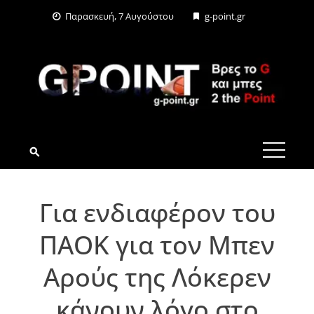
Skip
Παρασκευή, 7 Αυγούστου
g-point.gr
to
content
G-POINT.GR
Για ενδιαφέρον του
ΠΑΟΚ για τον Μπεν
Αρούς της Λόκερεν
κάνουν λόγο στο