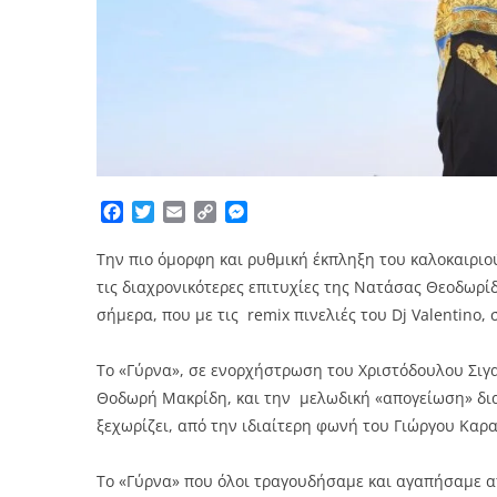
Facebook
Twitter
Email
Copy
Messenger
Link
Την πιο όμορφη και ρυθμική έκπληξη του καλοκαιριού
τις διαχρονικότερες επιτυχίες της Νατάσας Θεοδωρί
σήμερα, που με τις remix πινελιές του Dj Valentino,
Το «Γύρνα», σε ενορχήστρωση του Χριστόδουλου Σιγα
Θοδωρή Μακρίδη, και την μελωδική «απογείωση» δια 
ξεχωρίζει, από την ιδιαίτερη φωνή του Γιώργου Καρ
Το «Γύρνα» που όλοι τραγουδήσαμε και αγαπήσαμε α