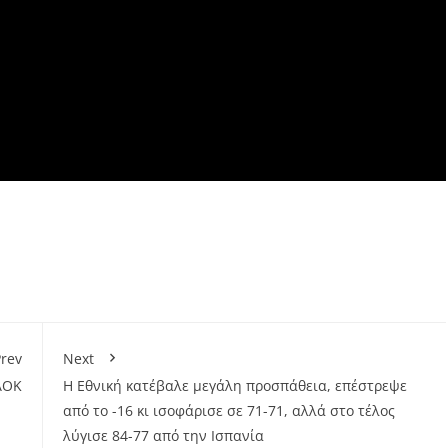
rev
Next
ΑΟΚ
Η Εθνική κατέβαλε μεγάλη προσπάθεια, επέστρεψε
από το -16 κι ισοφάρισε σε 71-71, αλλά στο τέλος
λύγισε 84-77 από την Ισπανία