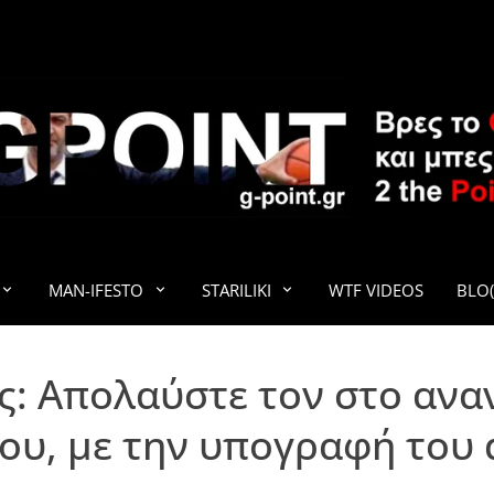
G-POINT
MAN-IFESTO
STARILIKI
WTF VIDEOS
BLO(
ς: Απολαύστε τον στο ανα
, με την υπογραφή του dj