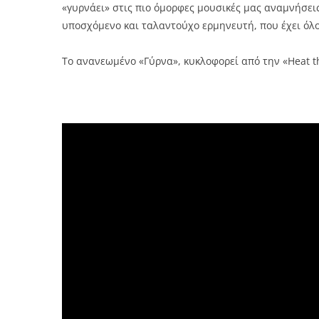
«γυρνάει» στις πιο όμορφες μουσικές μας αναμνήσει
υποσχόμενο και ταλαντούχο ερμηνευτή, που έχει όλο
Το ανανεωμένο «Γύρνα», κυκλοφορεί από την «Heat the 