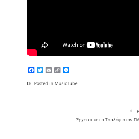
Facebook
Twitter
Email
Copy
Messenger
Link
Posted in
MusicTube
P
Έρχεται και ο Τσαλόφ στον Π