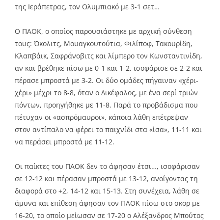
της Ιεράπετρας, τον Ολυμπιακό με 3-1 σετ…
Ο ΠΑΟΚ, ο οποίος παρουσιάστηκε με αρχική σύνθεση
τους: Όκολιτς, Μουαγκουτούτια, Φιλίποφ, Τακουρίδη,
Κλαπβάικ, Σαφράνοβιτς και λίμπερο τον Κωνσταντινίδη,
αν και βρέθηκε πίσω με 0-1 και 1-2, ισοφάρισε σε 2-2 και
πέρασε μπροστά με 3-2. Οι δύο ομάδες πήγαιναν «χέρι-
χέρι» μέχρι το 8-8, όταν ο Δικέφαλος, με ένα σερί τριών
πόντων, προηγήθηκε με 11-8. Παρά το προβάδισμα που
πέτυχαν οι «ασπρόμαυροι», κάποια λάθη επέτρεψαν
στον αντίπαλο να φέρει το παιχνίδι στα «ίσα», 11-11 και
να περάσει μπροστά με 11-12.
Οι παίκτες του ΠΑΟΚ δεν το άφησαν έτσι…, ισοφάρισαν
σε 12-12 και πέρασαν μπροστά με 13-12, ανοίγοντας τη
διαφορά στο +2, 14-12 και 15-13. Στη συνέχεια, λάθη σε
άμυνα και επίθεση άφησαν τον ΠΑΟΚ πίσω στο σκορ με
16-20, το οποίο μείωσαν σε 17-20 ο Αλέξανδρος Μπούτος