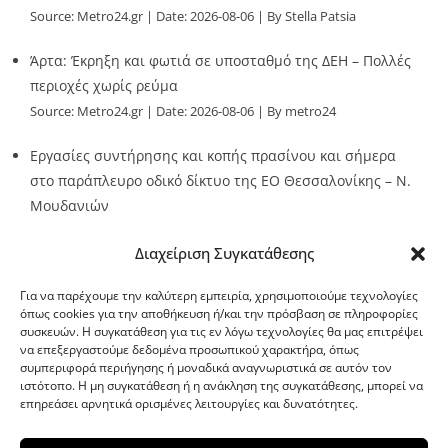
Source:
Metro24.gr
Date: 2026-08-06
By Stella Patsia
Άρτα: Έκρηξη και φωτιά σε υποσταθμό της ΔΕΗ – Πολλές
περιοχές χωρίς ρεύμα
Source:
Metro24.gr
Date: 2026-08-06
By metro24
Εργασίες συντήρησης και κοπής πρασίνου και σήμερα
στο παράπλευρο οδικό δίκτυο της ΕΟ Θεσσαλονίκης – Ν.
Μουδανιών
Source:
Metro24.gr
Date: 2026-08-06
By metro24
Διαχείριση Συγκατάθεσης
Για να παρέχουμε την καλύτερη εμπειρία, χρησιμοποιούμε τεχνολογίες
όπως cookies για την αποθήκευση ή/και την πρόσβαση σε πληροφορίες
συσκευών. Η συγκατάθεση για τις εν λόγω τεχνολογίες θα μας επιτρέψει
να επεξεργαστούμε δεδομένα προσωπικού χαρακτήρα, όπως
G-point.gr
συμπεριφορά περιήγησης ή μοναδικά αναγνωριστικά σε αυτόν τον
ιστότοπο. Η μη συγκατάθεση ή η ανάκληση της συγκατάθεσης, μπορεί να
επηρεάσει αρνητικά ορισμένες λειτουργίες και δυνατότητες.