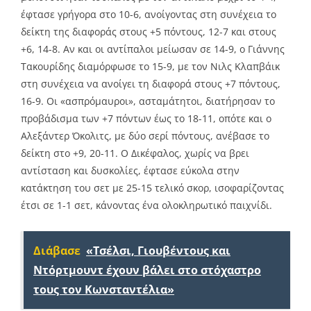
έφτασε γρήγορα στο 10-6, ανοίγοντας στη συνέχεια το
δείκτη της διαφοράς στους +5 πόντους, 12-7 και στους
+6, 14-8. Αν και οι αντίπαλοι μείωσαν σε 14-9, ο Γιάννης
Τακουρίδης διαμόρφωσε το 15-9, με τον Νιλς Κλαπβάικ
στη συνέχεια να ανοίγει τη διαφορά στους +7 πόντους,
16-9. Οι «ασπρόμαυροι», ασταμάτητοι, διατήρησαν το
προβάδισμα των +7 πόντων έως το 18-11, οπότε και ο
Αλεξάντερ Όκολιτς, με δύο σερί πόντους, ανέβασε το
δείκτη στο +9, 20-11. Ο Δικέφαλος, χωρίς να βρει
αντίσταση και δυσκολίες, έφτασε εύκολα στην
κατάκτηση του σετ με 25-15 τελικό σκορ, ισοφαρίζοντας
έτσι σε 1-1 σετ, κάνοντας ένα ολοκληρωτικό παιχνίδι.
Διάβασε
«Τσέλσι, Γιουβέντους και
Ντόρτμουντ έχουν βάλει στο στόχαστρο
τους τον Κωνσταντέλια»