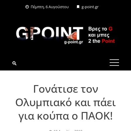
Skip
Πέμπτη, 6 Αυγούστου
g-point.gr
to
content
G-POINT.GR
Γονάτισε τον
Ολυμπιακό και πάει
για κούπα ο ΠΑΟΚ!