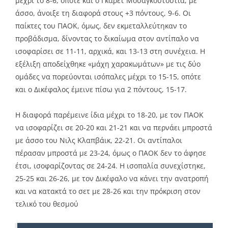
μέχρι το 8-6, οπότε και ο Γκάρετ Μουαγκουτουτία, με
άσσο, άνοιξε τη διαφορά στους +3 πόντους, 9-6. Οι
παίκτες του ΠΑΟΚ, όμως, δεν εκμεταλλεύτηκαν το
προβάδισμα, δίνοντας το δικαίωμα στον αντίπαλο να
ισοφαρίσει σε 11-11, αρχικά, και 13-13 στη συνέχεια. Η
εξέλιξη αποδείχθηκε «μάχη χαρακωμάτων» με τις δύο
ομάδες να πορεύονται ισόπαλες μέχρι το 15-15, οπότε
και ο Δικέφαλος έμεινε πίσω για 2 πόντους, 15-17.
Η διαφορά παρέμεινε ίδια μέχρι το 18-20, με τον ΠΑΟΚ
να ισοφαρίζει σε 20-20 και 21-21 και να περνάει μπροστά
με άσσο του Νιλς Κλαπβάικ, 22-21. Οι αντίπαλοι
πέρασαν μπροστά με 23-24, όμως ο ΠΑΟΚ δεν το άφησε
έτσι, ισοφαρίζοντας σε 24-24. Η ισοπαλία συνεχίστηκε,
25-25 και 26-26, με τον Δικέφαλο να κάνει την ανατροπή
και να κατακτά το σετ με 28-26 και την πρόκριση στον
τελικό του θεσμού