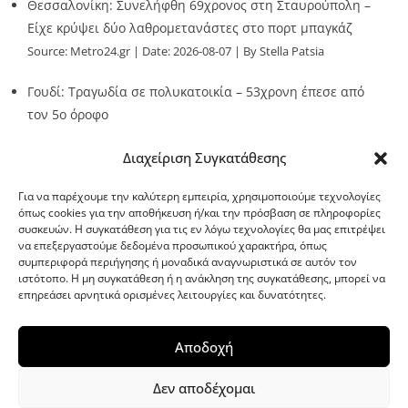
Θεσσαλονίκη: Συνελήφθη 69χρονος στη Σταυρούπολη –
Είχε κρύψει δύο λαθρομετανάστες στο πορτ μπαγκάζ
Source:
Metro24.gr
Date: 2026-08-07
By Stella Patsia
Γουδί: Τραγωδία σε πολυκατοικία – 53χρονη έπεσε από
τον 5ο όροφο
Source:
Metro24.gr
Date: 2026-08-07
By metro24
Διαχείριση Συγκατάθεσης
Για να παρέχουμε την καλύτερη εμπειρία, χρησιμοποιούμε τεχνολογίες
όπως cookies για την αποθήκευση ή/και την πρόσβαση σε πληροφορίες
συσκευών. Η συγκατάθεση για τις εν λόγω τεχνολογίες θα μας επιτρέψει
να επεξεργαστούμε δεδομένα προσωπικού χαρακτήρα, όπως
G-point.gr
συμπεριφορά περιήγησης ή μοναδικά αναγνωριστικά σε αυτόν τον
ιστότοπο. Η μη συγκατάθεση ή η ανάκληση της συγκατάθεσης, μπορεί να
επηρεάσει αρνητικά ορισμένες λειτουργίες και δυνατότητες.
Αποδοχή
Δεν αποδέχομαι