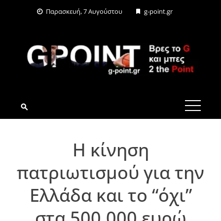
Skip
Παρασκευή, 7 Αυγούστου
g-point.gr
to
content
G-POINT.GR
H κίνηση
πατριωτισμού για την
Ελλάδα και το “όχι”
στα 500.000 ευρώ